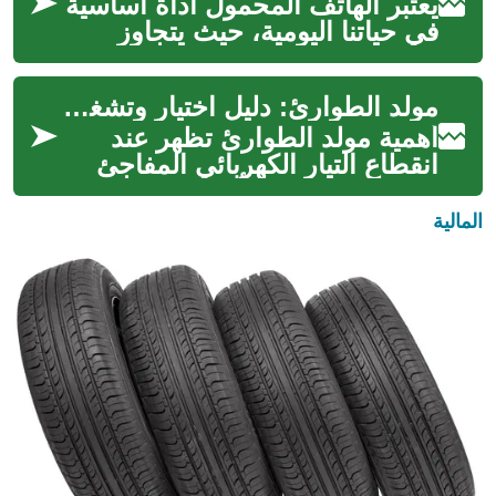
يعتبر الهاتف المحمول أداة أساسية
في حياتنا اليومية، حيث يتجاوز
مجرد وسيلة اتصال ليصبح مركزًا
للترفيه والعمل والإنتاجي...
مولد الطوارئ: دليل اختيار وتشغيل موثوق
أهمية مولد الطوارئ تظهر عند
انقطاع التيار الكهربائي المفاجئ
سواء في المنازل أو المؤسسات
التجارية أو المواقع الصناعية....
المالية