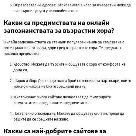
Образователни курсове: Записването в клас за възрастни може да
ви свърже с други ученолюбиви хора.
Какви са предимствата на онлайн
запознанствата за възрастни хора?
Онлайн запознанствата са станали популярен начин за свързване с
потенциални партньори, дори сред възрастните хора. Те предлагат
няколко предимства:
Удобство: Можете да търсите и общувате с хора от комфорта на
дома си.
Широк избор: Достъп до голям брой потенциални партньори, които
може би никога не бихте срещнали иначе.
Филтриране: Много сайтове позволяват да филтрирате
резултатите според вашите предпочитания.
Постепенно опознаване: Можете да общувате онлайн, преди да
решите да се срещнете на живо.
Какви са най-добрите сайтове за