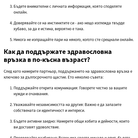
Бъдете внимателни с личната информация, която споделяте
онлайн.
Доверявайте се на инстинктите си - ако нещо изглежда твърде
хубаво, за да е истина, вероятно е така.
Никога не изпращайте пари на някого, когото сте срещнали онлайн.
Как да поддържате здравословна
връзка в по-късна възраст?
След като намерите партньор, поддържането на здравословна връзка е
ключово за дългосрочното щастие. Ето няколко съвета:
Поддържайте открита комуникация: Говорете честно за вашите
нужди и очаквания.
Уважавайте независимостта на другия: Важно е да запазите
собствената си идентичност и интереси.
Бъдете активни заедно: Намерете общи хобита и дейности, които
ви доставят удоволствие.
Проявявайте разбиране: Всеки има своето минало и опит, бъдете