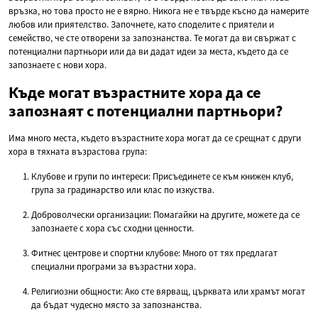
връзка, но това просто не е вярно. Никога не е твърде късно да намерите
любов или приятелство. Започнете, като споделите с приятели и
семейство, че сте отворени за запознанства. Те могат да ви свържат с
потенциални партньори или да ви дадат идеи за места, където да се
запознаете с нови хора.
Къде могат възрастните хора да се
запознаят с потенциални партньори?
Има много места, където възрастните хора могат да се срещнат с други
хора в тяхната възрастова група:
Клубове и групи по интереси: Присъединете се към книжен клуб,
група за градинарство или клас по изкуства.
Доброволчески организации: Помагайки на другите, можете да се
запознаете с хора със сходни ценности.
Фитнес центрове и спортни клубове: Много от тях предлагат
специални програми за възрастни хора.
Религиозни общности: Ако сте вярващ, църквата или храмът могат
да бъдат чудесно място за запознанства.