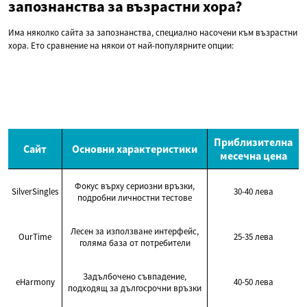
запознанства за възрастни хора?
Има няколко сайта за запознанства, специално насочени към възрастни
хора. Ето сравнение на някои от най-популярните опции:
Приблизителна
Сайт
Основни характеристики
месечна цена
Фокус върху сериозни връзки,
SilverSingles
30-40 лева
подробни личностни тестове
Лесен за използване интерфейс,
OurTime
25-35 лева
голяма база от потребители
Задълбочено съвпадение,
eHarmony
40-50 лева
подходящ за дългосрочни връзки