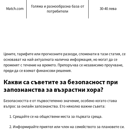
Голяма и разнообразна база от
Match.com
30-40 лева
потребители
Цените, тарифите или прогнозните разходи, споменати в тази статия, се
основават на най-актуалната налична информация, но могат да се
променят с течение на времето. Препоръчва се независимо проучване,
преди да се вземат финансови решения.
Какви са съветите за безопасност при
запознанства за възрастни хора?
Безопасността е от първостепенно значение, особено когато става
въпрос за онлайн запознанства. Ето няколко важни съвета:
Срещайте се на обществени места за първата среща.
Информирайте приятел или член на семейството за плановете си.