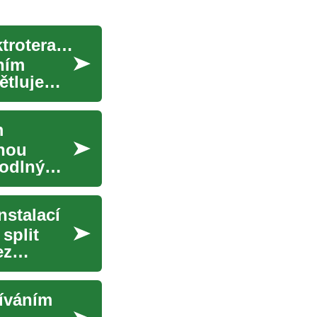
Praktický průvodce používáním přenosných elektroterapeutických zařízení
ním
ětluje
m
lnou
hodlný
nstalací
split
ez
žíváním