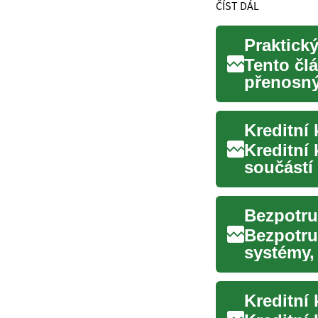
ČÍST DÁL
Tento čl
přenosný
principy 
Kreditní
Kreditní
součástí
způsob p
Bezpotru
Bezpotru
systémy,
potřeby 
Kreditní