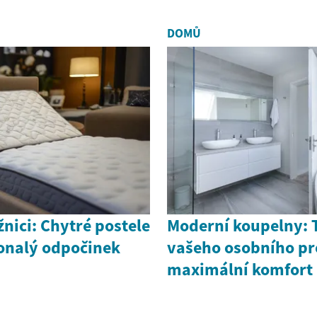
DOMŮ
žnici: Chytré postele
Moderní koupelny: 
onalý odpočinek
vašeho osobního pr
maximální komfort 