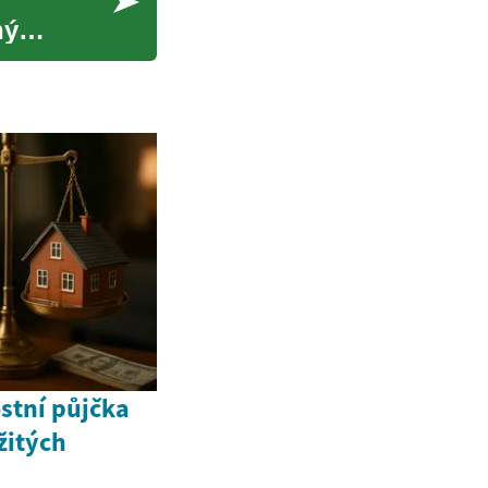
h
ný
stní půjčka
žitých