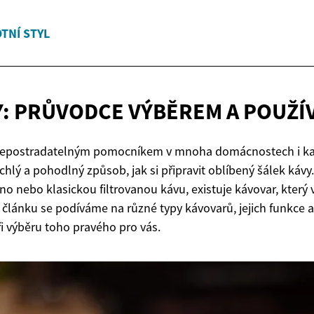
OTNÍ STYL
: PRŮVODCE VÝBĚREM
A POUŽÍ
 nepostradatelným pomocníkem v mnoha domácnostech i kan
rychlý a pohodlný způsob, jak si připravit oblíbený šálek kávy.
no nebo klasickou filtrovanou kávu, existuje kávovar, který 
článku se podíváme na různé typy kávovarů, jejich funkce a 
ři výběru toho pravého pro vás.