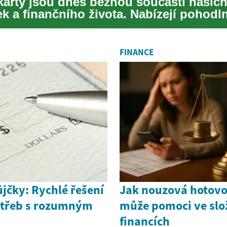
 karty jsou dnes běžnou součástí našic
k a finančního života. Nabízejí pohodl
acení a řad...
FINANCE
jčky: Rychlé řešení
Jak nouzová hotovo
otřeb s rozumným
může pomoci ve slo
financích