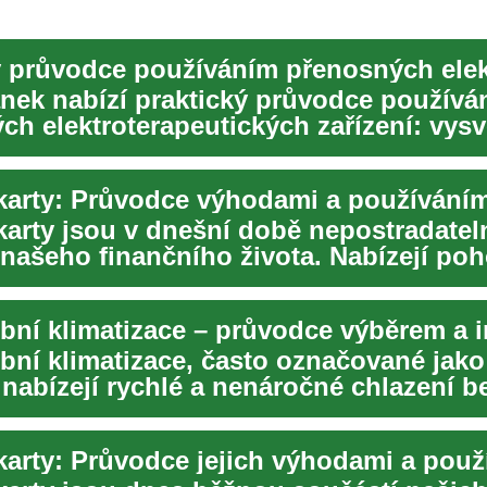
ánek nabízí praktický průvodce používá
ch elektroterapeutických zařízení: vysv
elek...
 karty: Průvodce výhodami a používání
 karty jsou v dnešní době nepostradate
 našeho finančního života. Nabízejí po
lacen...
bní klimatizace – průvodce výběrem a i
bní klimatizace, často označované jako 
 nabízejí rychlé a nenáročné chlazení b
vzduch...
 karty: Průvodce jejich výhodami a pou