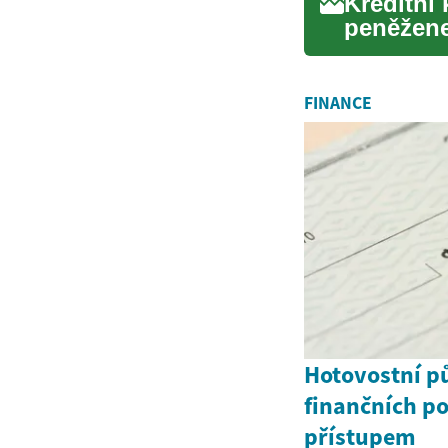
Kreditní
peněžene
způsob pl
FINANCE
Hotovostní pů
finančních p
přístupem