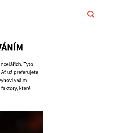
VÁNÍM
celářích. Tyto
 Ať už preferujete
vyhoví vašim
faktory, které