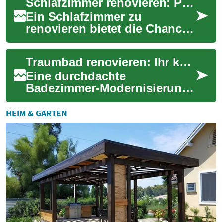
Schlafzimmer renovieren: Planung, Inneneinrichtung und Technik
werden. Eine K...
Ein Schlafzimmer zu
renovieren bietet die Chance,
sowohl den Komfort als auch
die Funktionalität zu
Traumbad renovieren: Ihr kompletter Modernisierungs-Guide
verbessern. Eine ...
Eine durchdachte
Badezimmer-Modernisierung
erhöht Komfort und
Immobilienwert
HEIM & GARTEN
gleichermaßen. In diesem
umfangreichen G...