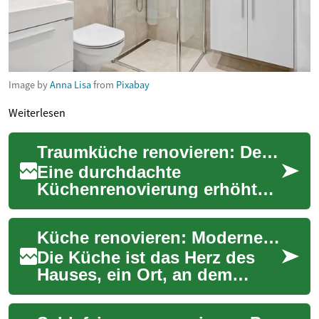
Image by
Anna Lisa
from
Pixabay
Weiterlesen
Traumküche renovieren: Der umfassende Praxisleitfaden
Eine durchdachte
Küchenrenovierung erhöht
den Wohnwert und
verbessert den Alltag. Dieser
Küche renovieren: Moderne Trends und praktische Tipps für Ihre Traumküche
Leitfaden zeigt Ihnen, wie S...
Die Küche ist das Herz des
Hauses, ein Ort, an dem
Familien zusammenkommen
und Erinnerungen geschaffen