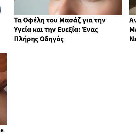
Τα Οφέλη του Μασάζ για την
Α
Υγεία και την Ευεξία: Ένας
Μ
Πλήρης Οδηγός
Ν
σε