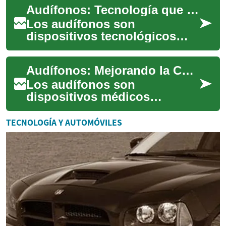
Audífonos: Tecnología que Transforma Vidas
auditiva. Desde ...
Los audífonos son
dispositivos tecnológicos
avanzados que han
revolucionado la vida de
Audífonos: Mejorando la Calidad de Vida en España
millones de personas con
probl...
Los audífonos son
dispositivos médicos
diseñados para mejorar la
audición de las personas con
TECNOLOGÍA Y AUTOMÓVILES
pérdida auditiva. En Es...