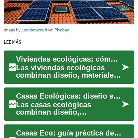
Image by
Leopictures
from
Pixabay
LEE MÁS
Viviendas ecológicas: cómo diseñar una casa sostenible y eficiente
Las viviendas ecológicas
combinan diseño, materiales
y tecnologías para reducir el
impacto ambiental y mejorar
Casas Ecológicas: diseño sostenible para el hogar moderno
la cal...
Las casas ecológicas
combinan diseño,
tecnologías y materiales
pensados para reducir el
Casas Eco: guía práctica de vivienda sostenible
impacto ambiental sin