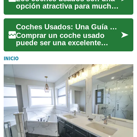
opción atractiva para muchos
compradores que buscan un
vehículo confiable a un
Coches Usados: Una Guía Completa para Comprar con Inteligencia
precio más a...
Comprar un coche usado
puede ser una excelente
manera de ahorrar dinero y
obtener un vehículo
INICIO
confiable. Sin embargo,...