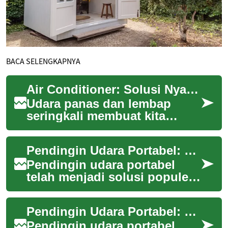
BACA SELENGKAPNYA
Air Conditioner: Solusi Nyaman untuk Rumah Anda
Udara panas dan lembap
seringkali membuat kita
merasa tidak nyaman di
dalam rumah. Untungnya, ada
Pendingin Udara Portabel: Solusi Praktis untuk Kenyamanan Ruangan
solusi yang dapat m...
Pendingin udara portabel
telah menjadi solusi populer
bagi mereka yang
menginginkan kenyamanan
Pendingin Udara Portabel: Solusi Praktis untuk Kenyamanan Ruangan
tanpa perlu memasang u...
Pendingin udara portabel