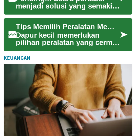
menjadi solusi yang semakin
populer bagi mereka yang
menginginkan kenyamanan
Tips Memilih Peralatan Memasak yang Cocok untuk Dapur Kecil
suhu ruangan ta...
Dapur kecil memerlukan
pilihan peralatan yang cermat
agar tetap fungsional, hemat
ruang, dan aman. Panduan
KEUANGAN
ini memban...