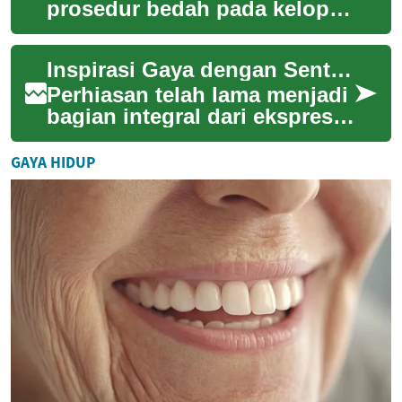
prosedur bedah pada kelopak
mata yang ditujukan untuk
menghilangkan kelebihan
Inspirasi Gaya dengan Sentuhan Mewah
kulit, lemak, ata...
Perhiasan telah lama menjadi
bagian integral dari ekspresi
diri dan gaya pribadi di
berbagai budaya. Lebih dari
GAYA HIDUP
sekad...