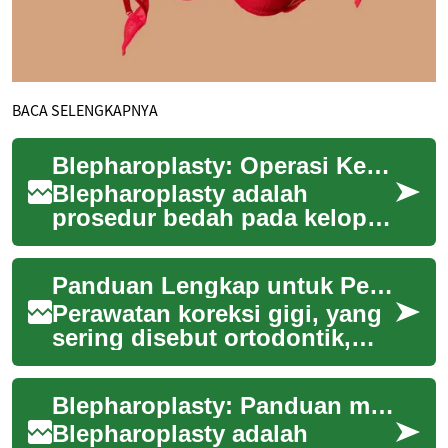
BACA SELENGKAPNYA
Blepharoplasty: Operasi Kelopak Mata, Prosedur dan Pemulihan
Blepharoplasty adalah
prosedur bedah pada kelopak
mata yang bertujuan
mengoreksi kelebihan kulit,
Panduan Lengkap untuk Perawatan Koreksi Gigi
kantung lemak, atau...
Perawatan koreksi gigi, yang
sering disebut ortodontik,
adalah bidang penting dalam
kesehatan gigi yang
Blepharoplasty: Panduan medis dan estetika operasi kelopak mata
bertujuan unt...
Blepharoplasty adalah