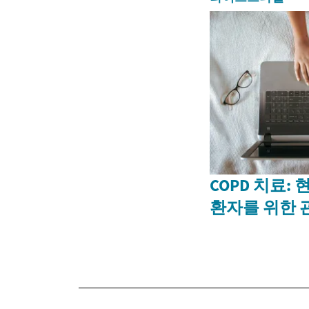
COPD 치료:
환자를 위한 