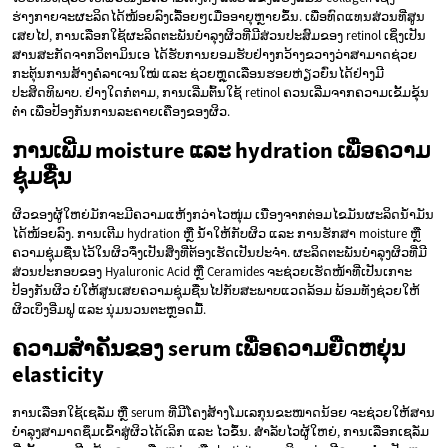
ຮ່າງກາຍຈະຜະລິດໄດ້ໜ້ອຍລົງເລື້ອຍໆເມື່ອອາຍຸຫຼາຍຂຶ້ນ. ເພື່ອທົດແທນສ່ວນທີ່ສູນ
ເສຍໄປ, ການເລືອກໃຊ້ຜະລິດຕະພັນບຳລຸງຜິວທີ່ມີສ່ວນປະສົມຂອງ retinol ເຊິ່ງເປັນ
ສານສະກັດຈາກວິຕາມິນເອ ໄດ້ຮັບການຍອມຮັບຢ່າງກວ້າງຂວາງວ່າສາມາດຊ່ວຍ
ກະຕຸ້ນການສ້າງຄໍລາເຈນໃໝ່ ແລະ ຊ່ວຍຫຼຸດເລືອນຮອຍຫ່ຽວຍົ່ນໄດ້ຢ່າງມີ
ປະສິດທິພາບ. ຢ່າງໃດກໍຕາມ, ການເລີ່ມຕົ້ນໃຊ້ retinol ຄວນເລີ່ມຈາກຄວາມເຂັ້ມຂຸ້ນ
ຕ່ຳ ເພື່ອປ້ອງກັນການລະຄາຍເຄືອງຂອງຜິວ.
ການເພີ່ມ moisture ແລະ hydration ເພື່ອຄວາມ
ຊຸ່ມຊື່ນ
ຜິວຂອງຜູ້ໃຫຍ່ມັກຈະມີຄວາມແຫ້ງກວ່າໄວໜຸ່ມ ເນື່ອງຈາກຕ່ອມໄຂມັນຜະລິດນ້ຳມັນ
ໄດ້ໜ້ອຍລົງ. ການເຕີມ hydration ຫຼື ນ້ຳໃຫ້ກັບຜິວ ແລະ ການຮັກສາ moisture ຫຼື
ຄວາມຊຸ່ມຊື່ນໄວ້ໃນຜິວຈຶ່ງເປັນສິ່ງທີ່ຕ້ອງເຮັດເປັນປະຈຳ. ຜະລິດຕະພັນບຳລຸງຜິວທີ່ມີ
ສ່ວນປະກອບຂອງ Hyaluronic Acid ຫຼື Ceramides ຈະຊ່ວຍເຮັດໜ້າທີ່ເປັນເກາະ
ປ້ອງກັນຜິວ ບໍ່ໃຫ້ສູນເສຍຄວາມຊຸ່ມຊື່ນໄປກັບສະພາບແວດລ້ອມ ພ້ອມທັງຊ່ວຍໃຫ້
ຜິວເບິ່ງອີ່ມຟູ ແລະ ນຸ່ມນວນຕະຫຼອດມື້.
ຄວາມສຳຄັນຂອງ serum ເພື່ອຄວາມຍືດຫຍຸ່ນ
elasticity
ການເລືອກໃຊ້ເຊລັ່ມ ຫຼື serum ທີ່ມີໂຄງສ້າງໂມເລກຸນຂະໜາດນ້ອຍ ຈະຊ່ວຍໃຫ້ສານ
ບຳລຸງສາມາດຊຶມເຂົ້າສູ່ຜິວໄດ້ເລິກ ແລະ ໄວຂຶ້ນ. ສຳລັບໄວຜູ້ໃຫຍ່, ການເລືອກເຊລັ່ມ