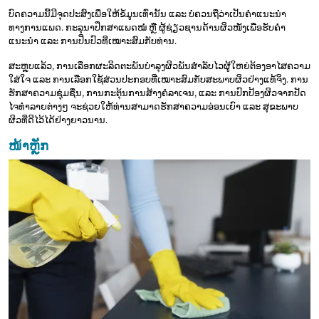
ບົດຄວາມນີ້ມີຈຸດປະສົງເພື່ອໃຫ້ຂໍ້ມູນເທົ່ານັ້ນ ແລະ ບໍ່ຄວນຖືວ່າເປັນຄຳແນະນຳ
ທາງການແພດ. ກະລຸນາປຶກສາແພດໝໍ ຫຼື ຜູ້ຊ່ຽວຊານດ້ານຜິວໜັງເພື່ອຮັບຄຳ
ແນະນຳ ແລະ ການປິ່ນປົວທີ່ເໝາະສົມກັບທ່ານ.
ສະຫຼຸບແລ້ວ, ການເລືອກຜະລິດຕະພັນບຳລຸງຜິວພັນສຳລັບໄວຜູ້ໃຫຍ່ຕ້ອງອາໄສຄວາມ
ໃສ່ໃຈ ແລະ ການເລືອກໃຊ້ສ່ວນປະກອບທີ່ເໝາະສົມກັບສະພາບຜິວຢ່າງແທ້ຈິງ. ການ
ຮັກສາຄວາມຊຸ່ມຊື່ນ, ການກະຕຸ້ນການສ້າງຄໍລາເຈນ, ແລະ ການປົກປ້ອງຜິວຈາກປັດ
ໄຈທຳລາຍຕ່າງໆ ຈະຊ່ວຍໃຫ້ທ່ານສາມາດຮັກສາຄວາມອ່ອນເຍົາ ແລະ ສຸຂະພາບ
ຜິວທີ່ດີໄວ້ໄດ້ຢ່າງຍາວນານ.
ໜ້າຫຼັກ