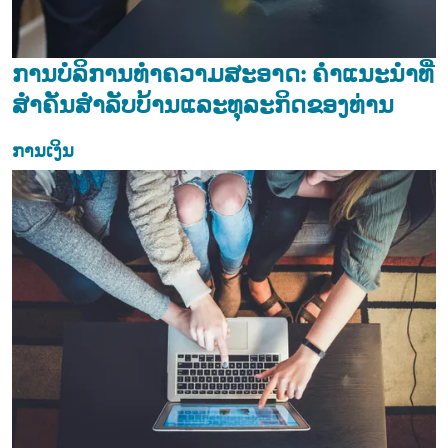
ການບໍລິການທຳຄວາມສະອາດ: ຄໍາແນະນໍາທີ່
ສໍາຄັນສໍາລັບບ້ານແລະທຸລະກິດຂອງທ່ານ
ການເງິນ