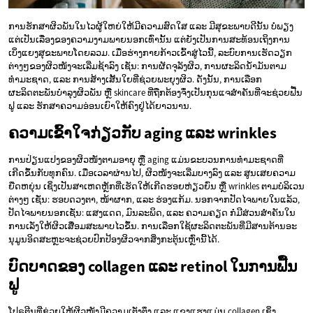
ການຮັກສາຜິວພັນໃນໄວຜູ້ໃຫຍ່ໃຫ້ມີຄວາມສົດໃສ ແລະ ມີສຸຂະພາບດີນັ້ນ ບໍ່ພຽງ
ແຕ່ເປັນເລື່ອງຂອງຄວາມງາມພາຍນອກເທົ່ານັ້ນ ແຕ່ຍັງເປັນການສະທ້ອນເຖິງການ
ເບິ່ງແຍງສຸຂະພາບໂດຍລວມ. ເມື່ອຮ່າງກາຍກ້າວເຂົ້າສູ່ໄວນີ້, ລະບົບການເຮັດວຽກ
ຕ່າງໆຂອງຜິວໜັງຈະເລີ່ມຊ້າລົງ ເຊັ່ນ: ການຜັດຈຸລັງຜິວ, ການຜະລິດນ້ຳມັນຕາມ
ທຳມະຊາດ, ແລະ ການສ້າງເສັ້ນໃຍທີ່ຊ່ວຍພະຍຸງຜິວ. ດັ່ງນັ້ນ, ການເລືອກ
ຜະລິດຕະພັນບຳລຸງຜິວພັນ ຫຼື skincare ທີ່ຖືກຕ້ອງຈຶ່ງເປັນກຸນແຈສຳຄັນທີ່ຈະຊ່ວຍຟື້ນ
ຟູ ແລະ ຮັກສາຄວາມອ່ອນເຍົາໃຫ້ຄົງຢູ່ໄດ້ຍາວນານ.
ຄວາມເຂົ້າໃຈກ່ຽວກັບ aging ແລະ wrinkles
ການປ່ຽນແປງຂອງຜິວໜັງຕາມອາຍຸ ຫຼື aging ແມ່ນຂະບວນການທຳມະຊາດທີ່
ເກີດຂຶ້ນກັບທຸກຄົນ. ເມື່ອເວລາຜ່ານໄປ, ຜິວໜັງຈະເລີ່ມບາງລົງ ແລະ ສູນເສຍຄວາມ
ຍືດຫຍຸ່ນ ເຊິ່ງເປັນສາເຫດຫຼັກທີ່ເຮັດໃຫ້ເກີດຮອຍຫ່ຽວຍົ່ນ ຫຼື wrinkles ຕາມບໍລິເວນ
ຕ່າງໆ ເຊັ່ນ: ຮອບດວງຕາ, ໜ້າຜາກ, ແລະ ຮ່ອງແກ້ມ. ນອກຈາກປັດໄຈພາຍໃນແລ້ວ,
ປັດໄຈພາຍນອກເຊັ່ນ: ແສງແດດ, ມົນລະພິດ, ແລະ ຄວາມຄຽດ ກໍມີສ່ວນສຳຄັນໃນ
ການເລັ່ງໃຫ້ຜິວເສື່ອມສະພາບໄວຂຶ້ນ. ການເລືອກໃຊ້ຜະລິດຕະພັນທີ່ມີສານຕ້ານອະ
ນຸມູນອິດສະຫຼະຈະຊ່ວຍປົກປ້ອງຜິວຈາກສິ່ງກະຕຸ້ນເຫຼົ່ານີ້ໄດ້.
ບົດບາດຂອງ collagen ແລະ retinol ໃນການຟື້ນ
ຟູ
ໂປຣຕີນທີ່ຊ່ວຍໃຫ້ຜິວໜັງມີຄວາມເຕັ່ງຕຶງ ແລະ ແຂງແຮງແມ່ນ collagen ເຊິ່ງ