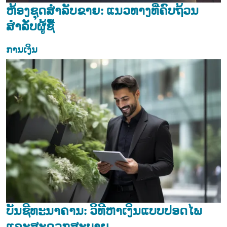
ຫ້ອງຊຸດສຳລັບຂາຍ: ແນວທາງທີ່ຄົບຖ້ວນ
ສຳລັບຜູ້ຊື້
ການເງິນ
ບັນຊີທະນາຄານ: ວິທີຫາເງິນແບບປອດໄພ
ແລະສະດວກສະບາຍ