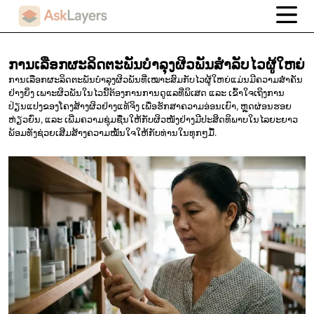
ການເລືອກຜະລິດຕະພັນບຳລຸງຜິວພັນສຳລັບໄວຜູ້ໃຫຍ່
ການເລືອກຜະລິດຕະພັນບຳລຸງຜິວພັນທີ່ເໝາະສົມກັບໄວຜູ້ໃຫຍ່ແມ່ນມີຄວາມສຳຄັນ
ຢ່າງຍິ່ງ ເພາະຜິວພັນໃນໄວນີ້ຕ້ອງການການດູແລທີ່ພິເສດ ແລະ ເຂົ້າໃຈເຖິງການ
ປ່ຽນແປງຂອງໂຄງສ້າງຜິວຢ່າງແທ້ຈິງ ເພື່ອຮັກສາຄວາມອ່ອນເຍົາ, ຫຼຸດຜ່ອນຮອຍ
ຫ່ຽວຍົ່ນ, ແລະ ເພີ່ມຄວາມຊຸ່ມຊື່ນໃຫ້ກັບຜິວໜັງຢ່າງມີປະສິດທິພາບໃນໄລຍະຍາວ
ພ້ອມທັງຊ່ວຍເສີມສ້າງຄວາມໝັ້ນໃຈໃຫ້ກັບທ່ານໃນທຸກໆມື້.