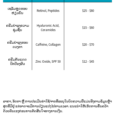
ເຊລັ່ມຫຼຸດຮອຍ
Retinol, Peptides
$25 - $80
ຫ່ຽວຍົ່ນ
ຄຣີມບຳລຸງຄວາມ
Hyaluronic Acid,
$15 - $60
ຊຸ່ມຊື່ນ
Ceramides
ຄຣີມບຳລຸງຮອບ
Caffeine, Collagen
$20 - $70
ດວງຕາ
ຄຣີມກັນແດດ
Zinc Oxide, SPF 50
$12 - $45
ປົກປ້ອງຜິວ
ລາຄາ, ອັດຕາ ຫຼື ການປະເມີນຄ່າໃຊ້ຈ່າຍທີ່ລະບຸໃນບົດຄວາມນີ້ແມ່ນອີງຕາມຂໍ້ມູນຫຼ້າ
ສຸດທີ່ມີຢູ່ ແຕ່ອາດຈະມີການປ່ຽນແປງໄປຕາມເວລາ. ແນະນຳໃຫ້ເຮັດການຄົ້ນຄວ້າ
ດ້ວຍຕົນເອງກ່ອນການຕັດສິນໃຈທາງການເງິນ.