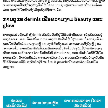
ທີ່ເນັ້ນການເສີມສ້າງຄວາມຍືດຫຍຸ່ນ ຫຼື elasticity ຂອງຜິວແມ່ນມີຄວາມຈຳເປັນຫຼາຍ
ເພາະຈະຊ່ວຍປັບປຸງໂຄງສ້າງຜິວໃຫ້ມີຄວາມກະຊັບ ຫຼຸດຜ່ອນບັນຫາຜິວຢ່ອນຄ້ອຍ
ແລະ ຊ່ວຍໃຫ້ໃບໜ້າເບິ່ງໄດ້ຮູບຊົງທີ່ຊັດເຈນຂຶ້ນ.
ການດູແລ dermis ເພື່ອຄວາມງາມ beauty ແລະ
glow
ການດູແລຜິວຊັ້ນແທ້ ຫຼື dermis ເປັນຊັ້ນຜິວທີ່ຢູ່ໃຕ້ຜິວໜັງຊັ້ນນອກ ເຊິ່ງເປັນບ່ອນຢູ່
ຂອງຄໍລາເຈນ ແລະ ອີລາສຕິນ. ການບຳລຸງຮັກສາຜິວໃຫ້ມີສຸຂະພາບດີຈາກຊັ້ນນີ້ ຈະ
ຊ່ວຍໃຫ້ຜິວພັນມີຄວາມງາມ ຫຼື beauty ທີ່ຍືນຍົງ ແລະ ເຜີຍຄວາມເປັ່ງປັ່ງ ຫຼື glow
ຈາກພາຍໃນ. ການເລືອກຊື້ຜະລິດຕະພັນບຳລຸງຜິວພັນໃນປະຈຸບັນມີຫຼາກຫຼາຍທາງ
ເລືອກ ແລະ ລະດັບລາຄາ ໂດຍຂຶ້ນກັບຍີ່ຫໍ້, ສ່ວນປະກອບ, ແລະ ເຕັກໂນໂລຢີທີ່ໃຊ້ໃນ
ການຜະລິດ. ດ້ານລຸ່ມນີ້ແມ່ນຕາຕະລາງປຽບທຽບປະເພດຜະລິດຕະພັນບຳລຸງຜິວພັນ
ທີ່ໄດ້ຮັບຄວາມນິຍົມສຳລັບໄວຜູ້ໃຫຍ່ ພ້ອມທັງການປະເມີນລາຄາໂດຍທົ່ວໄປໃນ
ຕະຫຼາດ:
ປະເພດ
ຄາດຄະເນລາຄາ (ໂດລາ
ສ່ວນປະກອບຫຼັກ
ຜະລິດຕະພັນ
ສະຫະລັດ)