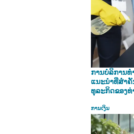
ການບໍລິການທ
ແນະນໍາທີ່ສໍາຄ
ທຸລະກິດຂອງທ່
ການເງິນ