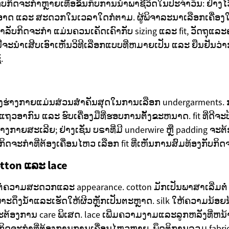
ບກິດຈະກຳຫຼາຍເທື່ອຂຶ້ນກັບການນຳພາຊີວິດໃນປະຈຳວັນ: ຢ່າງໄວ້ທີ
ະອາດ ແລະ ສະດວກໃນເວລາໃດກໍ່ຕາມ. ຜູ້ພິຈາລະນາເລືອກເຄື່ອງໃ
ໍາລັບກິດຈະກຳ ແມ່ນຄວນເຄັດເຄົາກັບ sizing ແລະ fit, ວັດຖຸ
ນີ້ຈະນໍາເສີບເອົາເຫັນວິທີເລືອກແບບທີ່ຫມາຍເປັນ ແລະ ຍືນຢັນວ
.
່າງກາຍແມ່ນສ່ວນສຳຄັນສຸດໃນການເລືອກ undergarments. ກ່
ຖວອາກົນ ແລະ ຮົບເຄື່ອງມືທີ່ຮອບການຕັ້ງຂະຫນາດ. fit ທີ່ດີຈະ
ກາຍສະເລີຍ; ຢ່າງເຊັ່ນ ບຣາທີ່ມີ underwire ຫຼື padding ຈະຕ້ອ
ນກິດຈະກຳທີ່ຕ້ອງເຄື່ອນໄຫວ ເລືອກ fit ທີ່ເຫັນການສົມທ້ອງກັບກ
cotton ແລະ lace
ົນຕໍ່ຄວາມສະດວກແລະ appearance. cotton ມັກເປັນພາສາເລີ່ມຕໍ່
າະດຶງນ້ໍາແລະເຮັດໃຫ້ຜິວຫຼັກເປັນຕະຫຼາດ. silk ໃຫ້ຄວາມນ້ອ
້ອງການ care ພິເສດ. lace ເພີ່ມຄວາມງາມແລະລູກຫລັງທີ່ຫນ້າ
ກິດຈະກຳທີ່ຕ້ອງການການເຄື່ອນໄຫວຫຼາຍ. ພຶດຕິການລວມ fabrics 