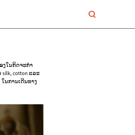
ມແຂງໃນກິດຈະກຳ
 silk, cotton ແລະ
s ໃນການເດີນທາງ