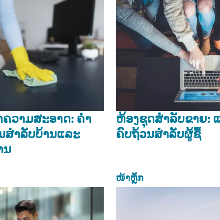
ຳຄວາມສະອາດ: ຄໍາ
ຫ້ອງຊຸດສຳລັບຂາຍ: ແ
ັນສໍາລັບບ້ານແລະ
ຄົບຖ້ວນສຳລັບຜູ້ຊື້
ານ
ໜ້າຫຼັກ