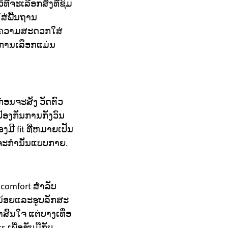
່ຈະເລືອກສິ່ງທີ່ຊົມ
ສ່ພື້ນຖານ
ແລະຄວາມສະດວກໃສ່
່າການເລືອກແມ່ນ
ອນຈະສັ່ງ ວັດຕົວ
ປ້ອງກັນການກັງວົນ
ງມີ fit ທີ່ຫມາຍເປັນ
ິດຈະກຳນັ້ນແບບກາຍ.
 comfort ສຳລັບ
ຍນ້ອຍແລະຮູບລັກສະ
ສົນໃຈ ແຕ່ບາງເທື່ອ
ເພື່ອຮັບມືກັບ