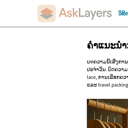
ວິທີ
ຄຳແນະນໍາ
ບทຄວາມນີ້ເສັງການ
ປະຈຳວັນ. ບົດຄວາມຈະ
lace, ການເລືອກຄວ
ແລະ travel packing