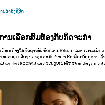
ການດຳລົງຊີວິດ
ການເລືອກສົມທ້ອງກັບກິດຈະກຳ
ເລືອກເຄື່ອງໃສ່ພື້ນຖານທີ່ເຫັນຄວາມສະດວກ ແລະ ຄວາມເຂັ້
ຄວບຄຸມເລື່ອງ sizing ແລະ fit, fabrics ຕົວເລືອກວັດຖຸສານເຊັ່ນ
າມ comfort ແລະການ care ລະບຽບເພື່ອຮັກສາ undergarment
.