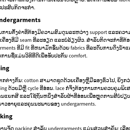
ະສົບກິດຈະກຳ.
undergarments
ການຕັ້ງຄ່າທີ່ຕ້ອງມີຄວາມສົມດຸນລະຫວ່າງ support ແລະຄວາມຍ
ກເຄື່ອງທີ່ມີ seam ທີ່ລະອຽດ ແລະບໍ່ລ້ຽງຜິວ. ສຳລັບກິດຈະກຳທີ່ຕ
ents ທີ່ມີ fit ທີ່ຫນາມັກຂຶ້ນດ້ວຍ fabrics ທີ່ລະດັບການດຶງນ້ໍ
ນຊື້ແມ່ນວິທີທີ່ດີເພື່ອຮັບປະກັນ comfort.
ing
ກຕ່າງກັນ: cotton ສາມາດຊຸດດ້ວຍເຄື່ອງຫຼືມືຂອງທົ່ວໄປ, ຍິ່ງກວ
 ດ້ວຍມືຫຼື cycle ທີ່ອ່ອນ. lace ກໍ່ຈຶ່ງຕ້ອງການການຄວບຄຸມພິເ
ນແຍກສີ ແລະໃຊ້ຖັນຫນຶ່ງສຳລັບຜ້າທີ່ອ່ອນເພື່ອຫຼຸດການສີບໍ່ປຽ
ນຍາວອາຍຸແລະຄຸນນະພາບຂອງ undergarments.
cking
ການຈັດ packing ສຳລັບ undergarments ແມ່ນສ່ວນສຳຄັນ: ເລືອ