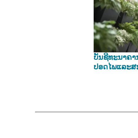
ບັນຊີທະນາຄານ
ປອດໄພແລະສ