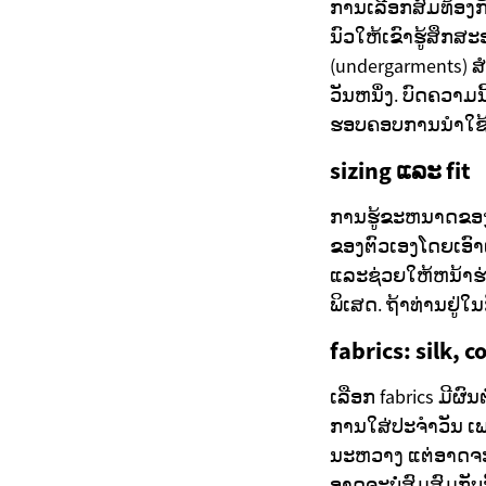
ການເລືອກສົມທ້ອງກັ
ນົວໃຫ້ເຂົາຮູ້ສຶກສ
(undergarments) ສ
ວັນຫນຶ່ງ. ບົດຄວາມ
ຮອບຄອບການນຳໃຊ້
sizing ແລະ fit
ການຮູ້ຂະຫນາດຂອງຮ
ຂອງຕົວເອງໂດຍເອົາແ
ແລະຊ່ວຍໃຫ້ຫນ້າຮ່າງ
ພິເສດ. ຖ້າທ່ານຢູ່ໃ
fabrics: silk, 
ເລືອກ fabrics ມີຜ
ການໃສ່ປະຈຳວັນ ເພ
ນະຫວາງ ແຕ່ອາດຈະຕ
ອາດຈະບໍ່ສົມສົມກັບ