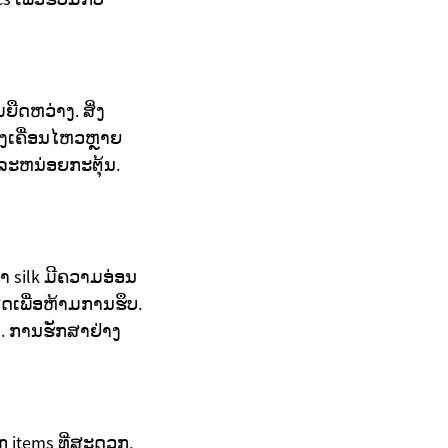
ືດຫວ່າງ. ສິ່ງ
້ອງເຄື່ອນໄຫວຫຼາຍ
າແລະຫນ່ອຍກະຕຸ້ນ.
່າ silk ມີຄວາມອ່ອນ
ສດເພື່ອຫ້າມການຮຶບ.
ບ. ການຮັກສາຢ່າງ
ກ items ທີ່ສະດວກ,