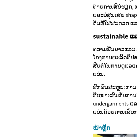
ທ້າຍການສີບໍ່ຮຽກ, ແ
ແລະບໍ່ສູນເສຍ sha
ດິນທີ່ໃສ່ສະດວກ ແ
sustainable ແ
ຄວາມຍືນຍາວແລະ sus
ໂຄງການຜະລິດທີ່ປອດໄ
ສືບຕໍ່ໃນການດູແລແລ
ແວ່ນ.
ສົກຜົນສະຫຼຸບ: ການ
ທີ່ເໝາະສົມກັບການ
undergarments ແລະ
ແວ່ນດ້ວຍການເລືອກ 
ໜ້າຫຼັກ