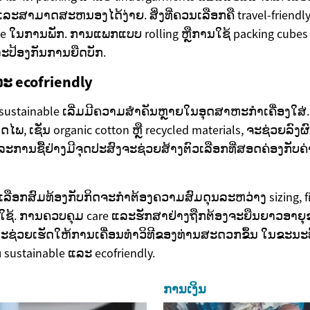
ລະສາມາດສະຫນອງໄດ້ງ່າຍ. ສິ່ງທີ່ຄວນເລືອກຄື travel-friendly 
pe ໃນການພັກ. ການແພກແບບ rolling ຫຼືການໃຊ້ packing cub
ລະປ້ອງກັນການຍືດບັກ.
ລະ ecofriendly
tainable ເລີ່ມມີຄວາມສຳຄັນຫຼາຍໃນອຸດສາຫະກຳເຄື່ອງໃສ່. ເລື
ພ, ເຊັ່ນ organic cotton ຫຼື recycled materials, ຈະຊ່ວຍລົງຜົ
ະການຊື້ຢ່າງມີຈຸດປະສົງຈະຊ່ວຍສ້າງຕົວເລືອກທີ່ສອດຄ່ອງກັບຄ່າ
ເລືອກສົມທ້ອງກັບກິດຈະກຳຕ້ອງຄວາມສົມດຸນລະຫວ່າງ sizing, fi
ໃຊ້. ການຄວບຄຸມ care ແລະຮັກສາຢ່າງຖືກຕ້ອງຈະຍືນຍາວອາຍຸ
ຊ່ວຍເຮັດໃຫ້ການເຄື່ອນທຳວິທີຂອງທ່ານສະດວກຂຶ້ນ ໃນຂະນະທີ່ຮ
sustainable ແລະ ecofriendly.
ການເງິນ