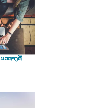
ນວທາງທີ່