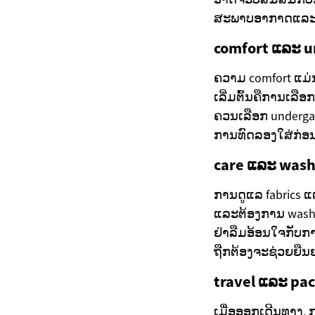
ສະພາບອາກາດແລະປ
comfort ແລະ 
ຄວາມ comfort ແມ່ນ
ເລີ່ມຕົ້ນຄືການເລືອ
ຄວນເລືອກ undergarm
ການທົດລອງໃສ່ກ່ອນກາ
care ແລະ wash
ການດູແລ fabrics ແຕ
ແລະຕ້ອງການ washing
ຢ່າລືມອ້ອນໃຈກັບກາ
ຖືກຕ້ອງຈະຊ່ວຍຍື
travel ແລະ pa
ເມື່ອອອກເດີນທາງ, 