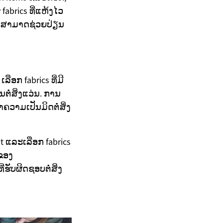
fabrics ທີ່ແຫ້ງໄວ
es ສາມາດຊ່ວຍປ່ຽນ
ອກ fabrics ທີ່ມີ
ນຕໍ່ສິ່ງແວ່ນ. ການ
ຄວາມເປັນມິດຕໍ່ສິ່ງ
t ແລະເລືອກ fabrics
ຂອງ
ັບຜິດຊອບຕໍ່ສິ່ງ