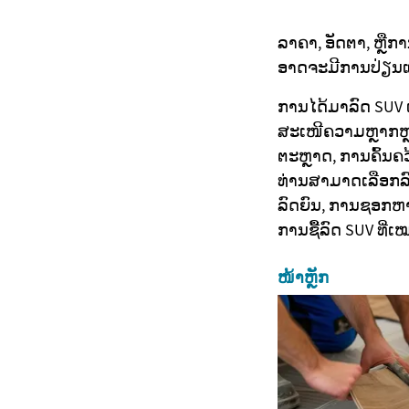
ລາຄາ, ອັດຕາ, ຫຼືກາ
ອາດຈະມີການປ່ຽນແ
ການໄດ້ມາລົດ SUV 
ສະເໜີຄວາມຫຼາກຫຼ
ຕະຫຼາດ, ການຄົ້ນຄ
ທ່ານສາມາດເລືອກລົ
ລົດຍົນ, ການຊອກຫ
ການຊື້ລົດ SUV ທີ່
ໜ້າຫຼັກ