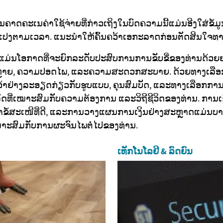
ນຄາດຄະເນຄ່າໃຊ້ຈ່າຍທີ່ກ່າວເຖິງໃນບົດຄວາມນີ້ແມ່ນອີງໃສ່ຂໍ້ມູນຫຼ
ປງຕາມເວລາ. ແນະນຳໃຫ້ຄົ້ນຄວ້າເອກະລາດກ່ອນຕັດສິນໃຈທາງ
ແມ່ນໂອກາດທີ່ຈະຍົກລະດັບປະສົບການການຂັບຂີ່ຂອງທ່ານດ້ວ
າຍ, ຄວາມປອດໄພ, ແລະຄວາມສະດວກສະບາຍ. ດ້ວຍທາງເລືອກ
ວ້າຢ່າງລະອຽດກ່ຽວກັບຮູບແບບ, ຄຸນສົມບັດ, ແລະທາງເລືອກການ
ດທີ່ເໝາະສົມກັບຄວາມຕ້ອງການ ແລະວິຖີຊີວິດຂອງທ່ານ. ການເ
າຂໍ້ສະເໜີທີ່ດີ, ແລະການວາງແຜນການເງິນຢ່າງສະຫຼາດແມ່ນບ
ເໝາະສົມກັບການຜະຈົນໄພຕໍ່ໄປຂອງທ່ານ.
ເທັກໂນໂລຢີ & ລົດຍົນ