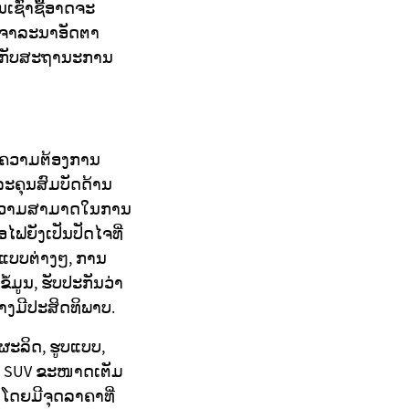
ເຊົ່າຊື້ອາດຈະ
ນພິຈາລະນາອັດຕາ
ົມກັບສະຖານະການ
ັບຄວາມຕ້ອງການ
ແລະຄຸນສົມບັດດ້ານ
ບຄວາມສາມາດໃນການ
ອໄຟຍັງເປັນປັດໄຈທີ່
ບແບບຕ່າງໆ, ການ
ມູນ, ຮັບປະກັນວ່າ
ງມີປະສິດທິພາບ.
ຜະລິດ, ຮູບແບບ,
ົດ SUV ຂະໜາດເຕັມ
 ໂດຍມີຈຸດລາຄາທີ່