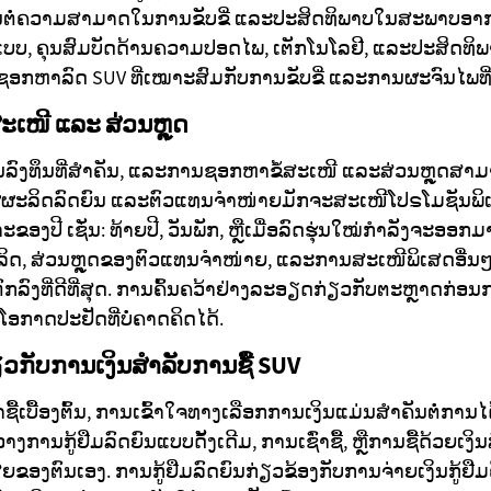
່ງມີຜົນຕໍ່ຄວາມສາມາດໃນການຂັບຂີ່ ແລະປະສິດທິພາບໃນສະພາບອາ
ບ, ຄຸນສົມບັດດ້ານຄວາມປອດໄພ, ເຕັກໂນໂລຢີ, ແລະປະສິດທິພາບ
ກຫາລົດ SUV ທີ່ເໝາະສົມກັບການຂັບຂີ່ ແລະການຜະຈົນໄພທີ່
ເໜີ ແລະ ສ່ວນຫຼຸດ
ານລົງທຶນທີ່ສຳຄັນ, ແລະການຊອກຫາຂໍ້ສະເໜີ ແລະສ່ວນຫຼຸດສາມ
 ຜູ້ຜະລິດລົດຍົນ ແລະຕົວແທນຈຳໜ່າຍມັກຈະສະເໜີໂປຣໂມຊັນພ
ອງປີ ເຊັ່ນ: ທ້າຍປີ, ວັນພັກ, ຫຼືເມື່ອລົດຮຸ່ນໃໝ່ກຳລັງຈະອ
ລິດ, ສ່ວນຫຼຸດຂອງຕົວແທນຈຳໜ່າຍ, ແລະການສະເໜີພິເສດອື່ນໆແ
ົກລົງທີ່ດີທີ່ສຸດ. ການຄົ້ນຄວ້າຢ່າງລະອຽດກ່ຽວກັບຕະຫຼາດກ່ອນກ
ອກາດປະຢັດທີ່ບໍ່ຄາດຄິດໄດ້.
ວກັບການເງິນສໍາລັບການຊື້ SUV
ເບື້ອງຕົ້ນ, ການເຂົ້າໃຈທາງເລືອກການເງິນແມ່ນສຳຄັນຕໍ່ການໄດ້ມ
ານກູ້ຢືມລົດຍົນແບບດັ້ງເດີມ, ການເຊົ່າຊື້, ຫຼືການຊື້ດ້ວຍເງິ
້ເສຍຂອງຕົນເອງ. ການກູ້ຢືມລົດຍົນກ່ຽວຂ້ອງກັບການຈ່າຍເງິນກູ້ຢ