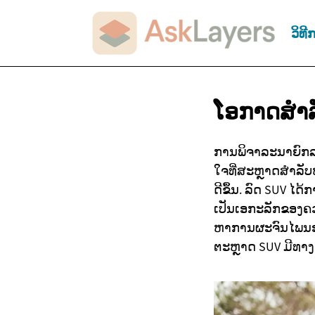
ວິທີ
ໂອກາດສຳ
ການພິຈາລະນາຍົກລະ
ໃຈທີ່ສະຫຼາດສຳລັບ
ດີຂຶ້ນ. ລົດ SUV ໄ
ເປັນເອກະລັກຂອງຄ
ຫາການຜະຈົນໄພນອກເສັ
ຕະຫຼາດ SUV ມີທາງ