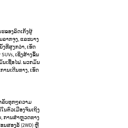
ະຂອງລົດເກັງຜູ້
ານລາກຈູງ, ແລະບາງ
ທີ່ສູງກວ່າ, ເຮັດ
UVs, ເຊິ່ງສ້າງຂຶ້ນ
ັນເຊື້ອໄຟ. ພວກມັນ
ບການເດີນທາງ, ເຮັດ
ສຳລັບທຸກໆຄວາມ
ນຕົວເມືອງຈົນເຖິງ
າຍ, ການສຳຫຼວດທາງ
ອນສອງລໍ້ (2WD) ຫຼື