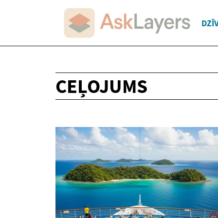
DZĪ
CEĻOJUMS