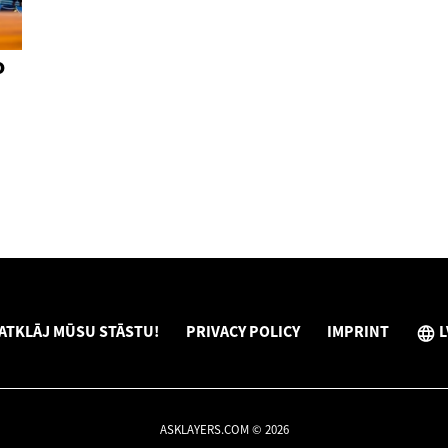
o
ATKLĀJ MŪSU STĀSTU!
PRIVACY POLICY
IMPRINT
L
ASKLAYERS.COM © 2026