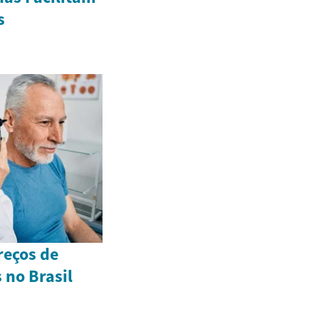
s
reços de
 no Brasil