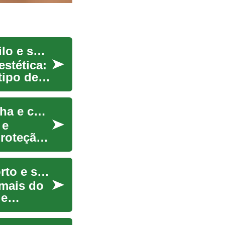
Roupa íntima feminina: guia sobre conforto, estilo e sustentabilidade
estética:
tipo de
Roupa íntima feminina: guia prático sobre escolha e cuidados
 e
roteção,
Guia prático de roupas íntimas femininas: conforto e sustentabilidade
 mais do
 e