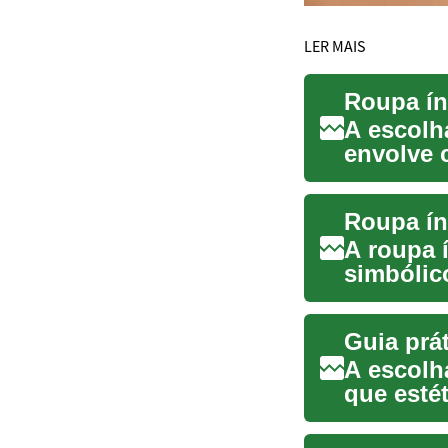
LER MAIS
A escolha
envolve 
corpo ...
A roupa 
simbólic
comunica 
A escolh
que estét
impacto 