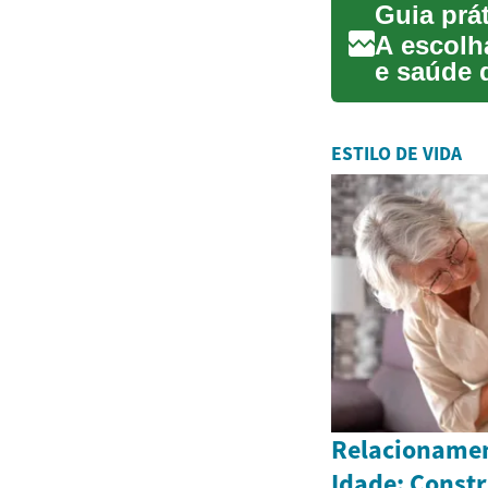
Guia prá
A escolh
e saúde 
lin...
ESTILO DE VIDA
Relacionamen
Idade: Const