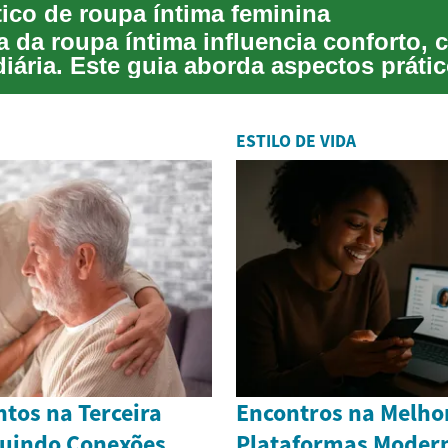
tico de roupa íntima feminina
a da roupa íntima influencia conforto, 
diária. Este guia aborda aspectos práti
ESTILO DE VIDA
tos na Terceira
Encontros na Melho
ruindo Conexões
Plataformas Modern