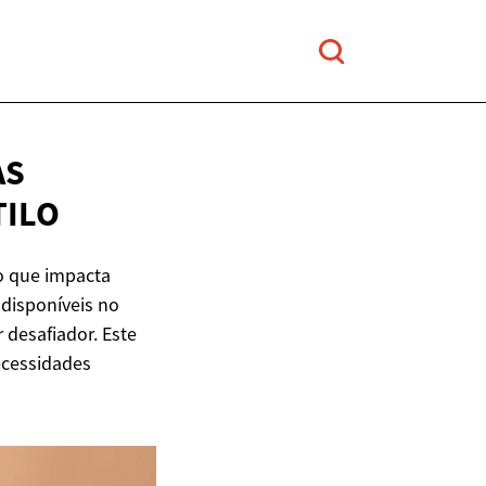
AS
TILO
ão que impacta
 disponíveis no
desafiador. Este
ecessidades