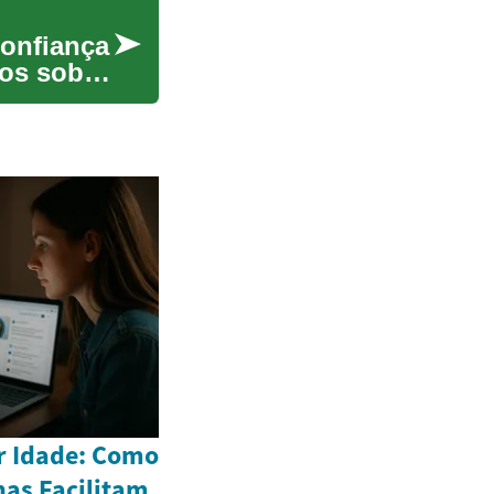
confiança
cos sobre
r Idade: Como
as Facilitam