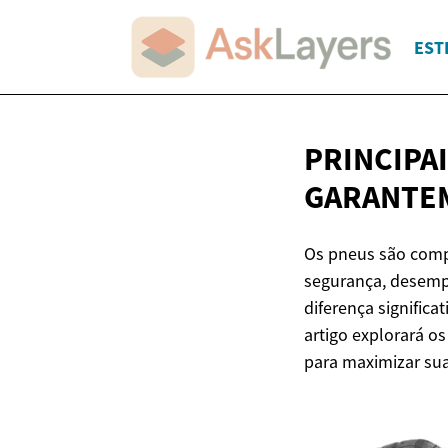
EST
PRINCIPA
GARANTE
Os pneus são comp
segurança, desempe
diferença significa
artigo explorará o
para maximizar su