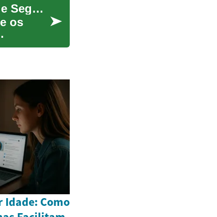
Guia Completo de Pneus: Escolha, Manutenção e Segurança
e os
r Idade: Como
as Facilitam