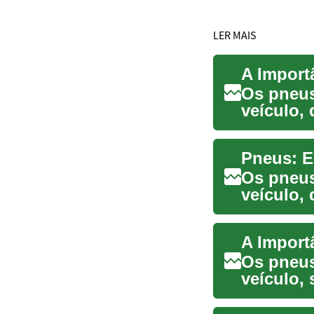
LER MAIS
Os pneus
veículo,
eficiência
Os pneus
veículo,
segurança
Os pneus
veículo,
direto co