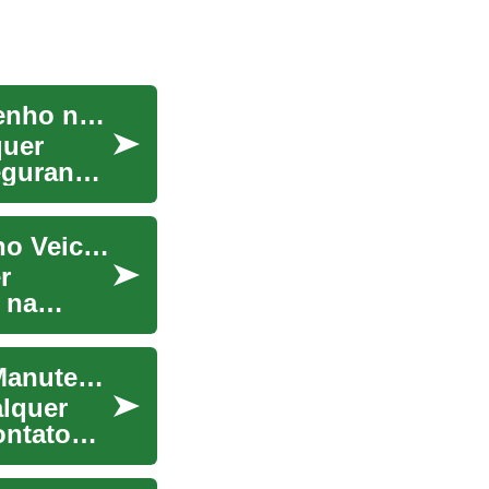
A Importância dos Pneus: Segurança e Desempenho na Estrada
quer
egurança,
Pneus: Essenciais para Segurança e Desempenho Veicular
r
 na
A Importância dos Pneus: Guia Completo para Manutenção e Segurança
lquer
ontato