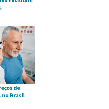
s
reços de
 no Brasil