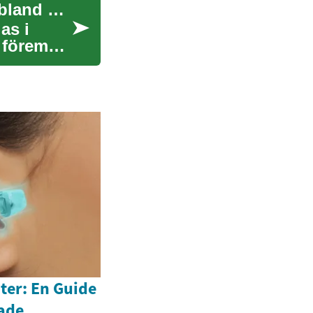
Loppmarknader: En guide till att hitta skatterna bland andras skräp
as i
a föremål
er: En Guide
rade