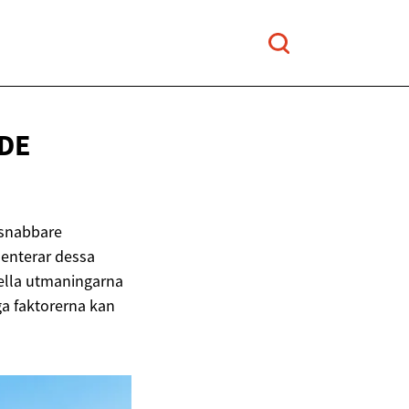
DE
 snabbare
senterar dessa
ella utmaningarna
ga faktorerna kan