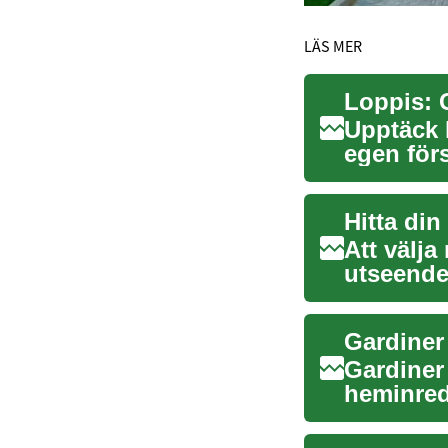
LÄS MER
Loppis: 
Upptäck 
egen förs
ger...
Hitta di
Att välja
utseende
komfort o
Gardiner
Gardiner 
heminredn
som lju..