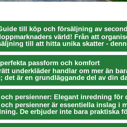
Guide till köp och försäljning av secon
loppmarknaders värld! Från att organis
äljning till att hitta unika skatter - den
n perfekta passform och komfort
 rätt underkläder handlar om mer än bar
; det är en grundläggande del av din d
ch di...
 och persienner: Elegant inredning för 
och persienner är essentiella inslag i
ing. De erbjuder inte bara praktiska fö
.