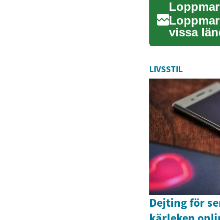
Loppmark
vissa län
til...
LIVSSTIL
Dejting för se
kärleken onli