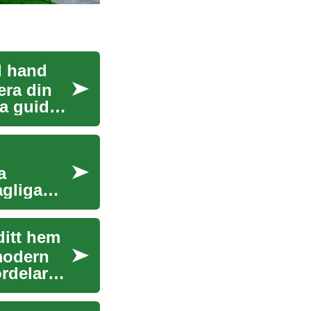
d hand
era din
na guide
a
agliga
ditt hem
 modern
rdelar