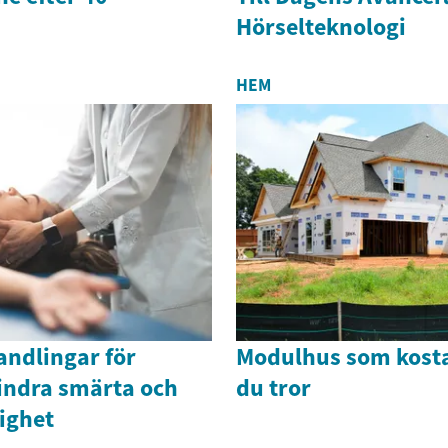
Hörselteknologi
HEM
ndlingar för
Modulhus som kost
Lindra smärta och
du tror
lighet