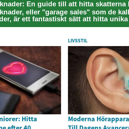
nader, eller "garage sales" som de kall
der, är ett fantastiskt sätt att hitta unik
LIVSSTIL
niorer: Hitta
Moderna Hörapparat
ne efter 40
Till Dagens Avance