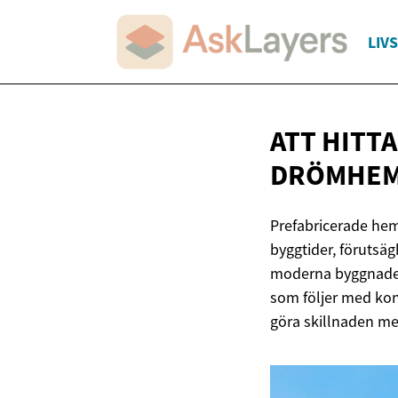
LIVS
ATT HITT
DRÖMHE
Prefabricerade he
byggtider, förutsä
moderna byggnader 
som följer med kon
göra skillnaden mel