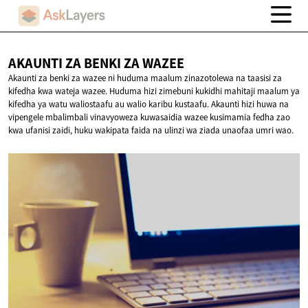
AKAUNTI ZA BENKI
ZA WAZEE
Akaunti za benki za wazee ni huduma maalum zinazotolewa na taasisi za
kifedha kwa wateja wazee. Huduma hizi zimebuni kukidhi mahitaji maalum ya
kifedha ya watu waliostaafu au walio karibu kustaafu. Akaunti hizi huwa na
vipengele mbalimbali vinavyoweza kuwasaidia wazee kusimamia fedha zao
kwa ufanisi zaidi, huku wakipata faida na ulinzi wa ziada unaofaa umri wao.