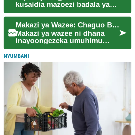
kusaidia mazoezi badala ya
vifaa pekee? Wanasayansi
sasa wanatengeneza mavazi
Makazi ya Wazee: Chaguo Bora la Maisha ya Uzeeni
yanayotenga up...
Makazi ya wazee ni dhana
inayoongezeka umuhimu
wake katika jamii ya kisasa.
Hii ni fursa ya wazee kuishi
NYUMBANI
maisha ya ut...