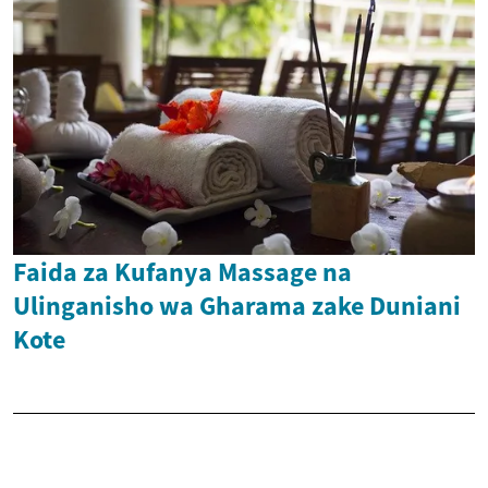
Faida za Kufanya Massage na
Ulinganisho wa Gharama zake Duniani
Kote