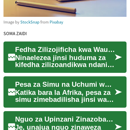
Image by
StockSnap
from
Pixabay
SOMA ZAIDI
Fedha Zilizojificha kwa Wauzaji Wadogo
Ninaelezea jinsi huduma za
kifedha zilizoandikwa ndani
ya programu za biashara
zinabadilisha mtaji kwa
Pesa za Simu na Uchumi wa Michezo Afrika
wauzaji wadogo...
Katika bara la Afrika, pesa za
simu zimebadilisha jinsi watu
wanacheza na kulipa kwa
michezo. M-Pesa na mifumo
Nguo za Upinzani Zinazobadilisha Mazoezi
ya sim...
Je, unajua nguo zinaweza