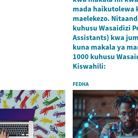
mada haikutolewa 
maelekezo. Nitaand
kuhusu Wasaidizi Pe
Assistants) kwa ju
kuna makala ya ma
1000 kuhusu Wasaid
Kiswahili:
FEDHA