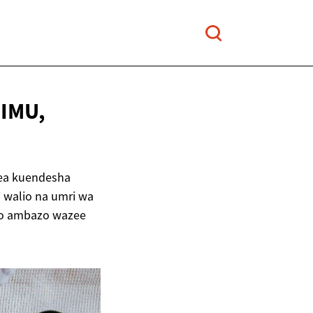
IMU,
ea kuendesha
i walio na umri wa
oto ambazo wazee