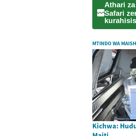
Safari z
kurahisis
kimazingi
MTINDO WA MAIS
Kichwa: Hudu
Maiti