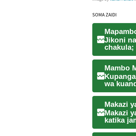
SOMA ZAIDI
Mapambo 
Jikoni na
chakula;
ubunif...
Kupanga 
wa kuand
muhtasari
Makazi y
Makazi y
katika ja
ya ut...