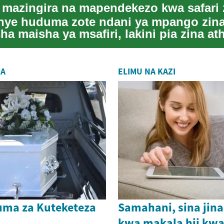
enye huduma zote ndani ya mpango zin
ha maisha ya msafiri, lakini pia zina ath
r...
HA
ELIMU NA KAZI
ma za Kuteketeza
Samahani, sina jina
kwa makala hii kw