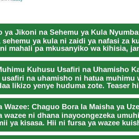
ya Jikoni na Sehemu ya Kula Nyumba
 sehemu ya kula ni zaidi ya nafasi za k
 ni mahali pa mkusanyiko wa kihisia, ja
usafiri na uhamisho ni hatua muhimu 
aa likizo yenye huduma zote. Teaser hi
 w...
a Wazee: Chaguo Bora la Maisha ya Uz
a wazee ni dhana inayoongezeka umu
mii ya kisasa. Hii ni fursa ya wazee kui