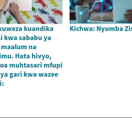
ikuweza kuandika
Kichwa: Nyumba Zi
i kwa sababu ya
 maalum na
mu. Hata hivyo,
oa muhtasari mfupi
ya gari kwa wazee
i: