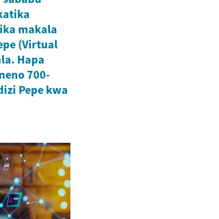
katika
ika makala
pe (Virtual
mla. Hapa
neno 700-
izi Pepe kwa