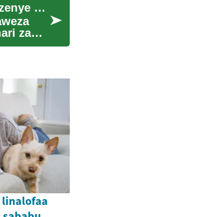
Athari za mazingira na mapendekezo kwa safari zenye kuzingatia uendelevu
aweza
ari za
 linalofaa
a sababu