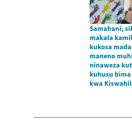
Samahani, s
makala kamil
kukosa mada
maneno muhi
ninaweza kut
kuhusu bima 
kwa Kiswahil