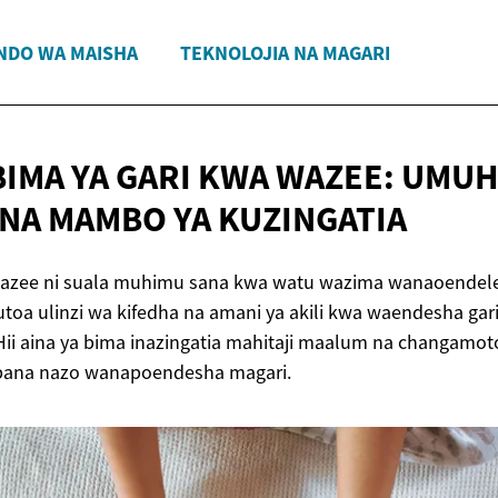
NDO WA MAISHA
TEKNOLOJIA NA MAGARI
BIMA YA GARI KWA WAZEE: UMUH
 NA MAMBO
YA KUZINGATIA
wazee ni suala muhimu sana kwa watu wazima wanaoendel
utoa ulinzi wa kifedha na amani ya akili kwa waendesha gar
 Hii aina ya bima inazingatia mahitaji maalum na changam
ana nazo wanapoendesha magari.