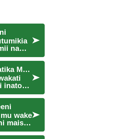
ni
utumikia
mii na
Mambo Muhimu Kuhusu Usafiri na Uhamisho Katika Mpango wa Likizo
wakati
i inatoa
eeni
himu wake
shi maisha