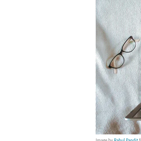
Image by
Rahul Pandit
f