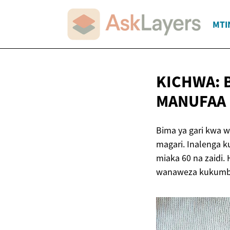
MTI
KICHWA: 
MANUFAA
Bima ya gari kwa 
magari. Inalenga k
miaka 60 na zaidi.
wanaweza kukumb