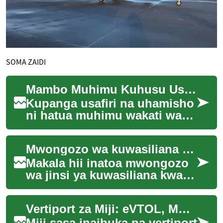
SOMA ZAIDI
Mambo Muhimu Kuhusu Usafiri na Uhamisho Katika Mpango wa Likizo
Kupanga usafiri na uhamisho
ni hatua muhimu wakati wa
kuandaa likizo yenye huduma
zote. Teaser hii inatoa
Mwongozo wa kuwasiliana na watoa huduma na haki za mteja wakati wa likizo
muhtasari w...
Makala hii inatoa mwongozo
wa jinsi ya kuwasiliana kwa
ufanisi na watoa huduma
wakati wa likizo, na kuelezea
Vertiport za Miji: eVTOL, Mbinu Mpya za Usafiri
haki za ...
Miji sasa inaibuka na vertiport