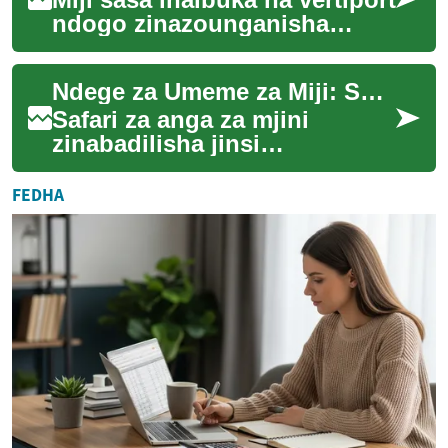
ndogo zinazounganisha
eVTOL na usafiri wa kila siku.
Suala hili linatoa changamoto
Ndege za Umeme za Miji: Safari Ndogo za Anga
za...
Safari za anga za mjini
zinabadilisha jinsi
tunavyosafiri. Imekuwa ndoto
ya miongo mingi. Sasa ndege
FEDHA
za umeme za mji ...