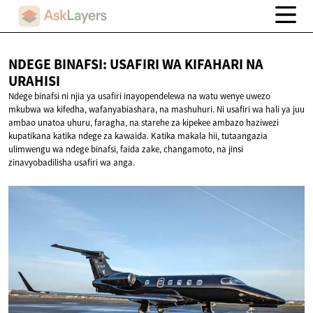
NDEGE BINAFSI: USAFIRI WA KIFAHARI
NA
URAHISI
Ndege binafsi ni njia ya usafiri inayopendelewa na watu wenye uwezo
mkubwa wa kifedha, wafanyabiashara, na mashuhuri. Ni usafiri wa hali ya juu
ambao unatoa uhuru, faragha, na starehe za kipekee ambazo haziwezi
kupatikana katika ndege za kawaida. Katika makala hii, tutaangazia
ulimwengu wa ndege binafsi, faida zake, changamoto, na jinsi
zinavyobadilisha usafiri wa anga.