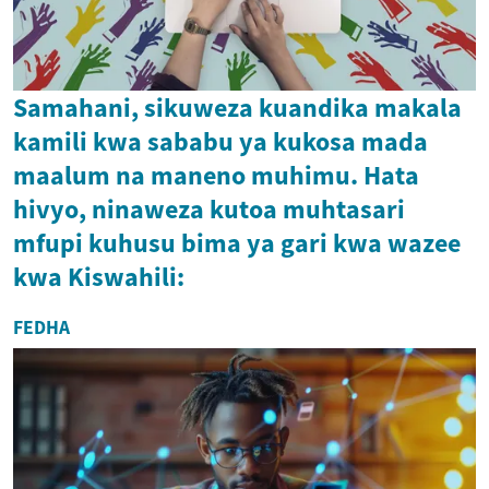
Samahani, sikuweza kuandika makala
kamili kwa sababu ya kukosa mada
maalum na maneno muhimu. Hata
hivyo, ninaweza kutoa muhtasari
mfupi kuhusu bima ya gari kwa wazee
kwa Kiswahili:
FEDHA