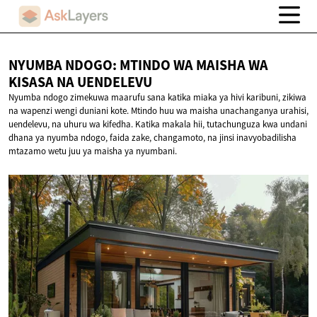
NYUMBA NDOGO: MTINDO WA MAISHA WA
KISASA
NA UENDELEVU
Nyumba ndogo zimekuwa maarufu sana katika miaka ya hivi karibuni, zikiwa
na wapenzi wengi duniani kote. Mtindo huu wa maisha unachanganya urahisi,
uendelevu, na uhuru wa kifedha. Katika makala hii, tutachunguza kwa undani
dhana ya nyumba ndogo, faida zake, changamoto, na jinsi inavyobadilisha
mtazamo wetu juu ya maisha ya nyumbani.