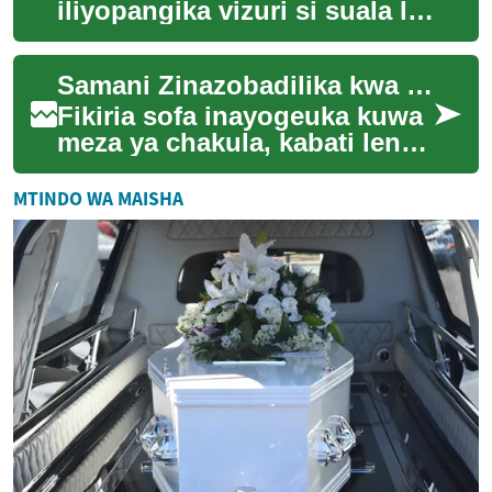
iliyopangika vizuri si suala la
mitindo tu; ni maamuzi ya
kimazingira, kisaikolojia, na
Samani Zinazobadilika kwa Nyumba Ndogo
kiuchum...
Fikiria sofa inayogeuka kuwa
meza ya chakula, kabati lenye
kitanda kinachovoa katika
dakika, au kiti kinachopanuka
MTINDO WA MAISHA
wa...