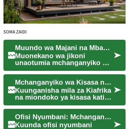
SOMA ZAIDI
Muundo wa Majani na Mbao katika Mapambo ya Jikoni
Muonekano wa jikoni
unaotumia mchanganyiko wa
majani na mbao umekuwa
ukipendwa kwa sababu
Mchanganyiko wa Kisasa na Mila za Kiafrika Nyumbani
unaunganisha ustaarabu wa
n...
Kuunganisha mila za Kiafrika
na miondoko ya kisasa katika
mapambo ya jikoni na
chumba cha kula ni fursa ya
Ofisi Nyumbani: Mchanganyiko wa Kiasili na Kisasa
kielelezo ...
Kuunda ofisi nyumbani