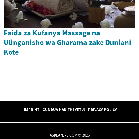
Faida za Kufanya Massage na
Ulinganisho wa Gharama zake Duniani
Kote
IMPRINT
GUNDUA HADITHI YETU!
PRIVACY POLICY
ASKLAYERS.COM © 2026