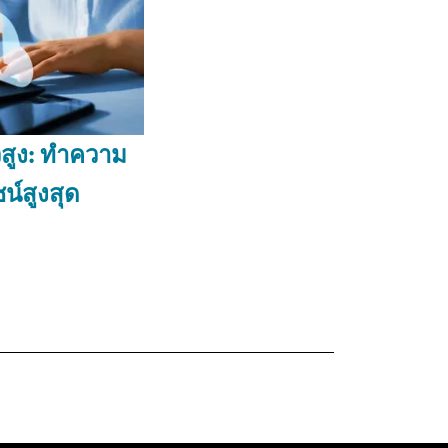
วสูง: ทำความ
น์สูงสุด