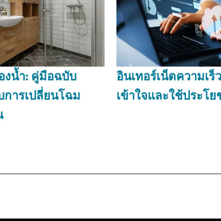
งน้ำ: คู่มือฉบับ
อินเทอร์เน็ตความเร็
บการเปลี่ยนโฉม
เข้าใจและใช้ประโยช
ณ