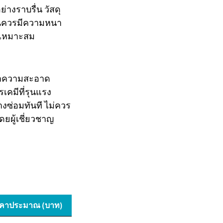
างราบรื่น วัสดุ
ในควรมีความหนา
างเหมาะสม
รทำความสะอาด
เคมีที่รุนแรง
ซ่อมทันที ไม่ควร
ยผู้เชี่ยวชาญ
คาประมาณ (บาท)