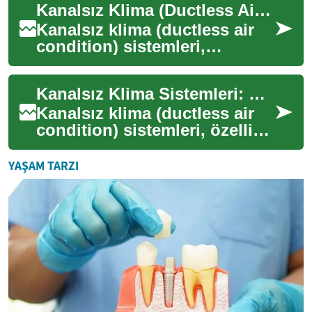
Kanalsız Klima (Ductless Air Condition) ile Evde Konfor
enerji tasar...
Kanal­sız klima (ductless air
condition) sistemleri,
borulama veya mevcut
havalandırma kanallarına
Kanalsız Klima Sistemleri: Ev İçin Etkili Isıtma ve Soğutma
ihtiyaç duymadan m...
Kanalsız klima (ductless air
condition) sistemleri, özellikle
kanal tesisatı olmayan yapılar
için tasarlanmış kompakt...
YAŞAM TARZI