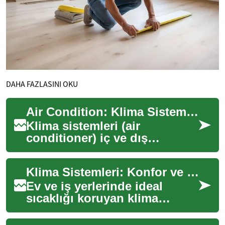
DAHA FAZLASINI OKU
Air Condition: Klima Sistemleri, Teknoloji ve Enerji Verimliliği
Klima sistemleri (air
conditioner) iç ve dış
mekanlarda sıcaklığı, nemi ve
hava kalitesini kontrol etmek
Klima Sistemleri: Konfor ve Verimde Yeni Standart
için tasarla...
Ev ve iş yerlerinde ideal
sıcaklığı koruyan klima
sistemleri, sadece konfor
değil aynı zamanda sağlık ve