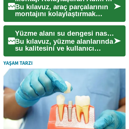
Bu kılavuz, araç parçalarının
montajını kolaylaştırmak
amacıyla temel bakım
(maintenance), uyumluluk
Yüzme alanı su dengesi nasıl korunur: adım adım kılavuz
(compatibility) ...
Bu kılavuz, yüzme alanlarında
su kalitesini ve kullanıcı
güvenliğini sağlamak için
uygulanabilir adımları açıklar.
YAŞAM TARZI
Ba...