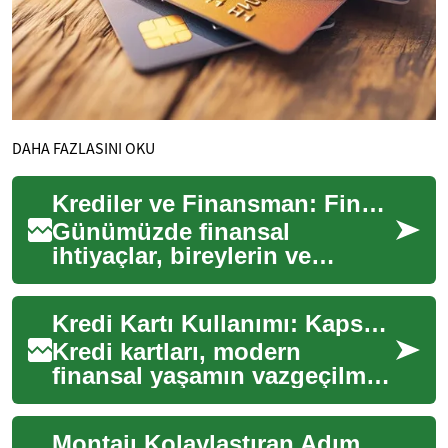
DAHA FAZLASINI OKU
Krediler ve Finansman: Finansal İhtiyaçlarınız İçin Çözümler
Günümüzde finansal
ihtiyaçlar, bireylerin ve
işletmelerin hayatında önemli
bir rol oynamaktadır. Krediler
Kredi Kartı Kullanımı: Kapsamlı Rehber ve Dikkat Edilmesi Gerekenler
ve finansma...
Kredi kartları, modern
finansal yaşamın vazgeçilmez
bir parçası haline gelmiştir.
Günümüzde nakit taşıma
Montajı Kolaylaştıran Adım Adım Parça Değiştirme Kılavuzu
ihtiyacını o...