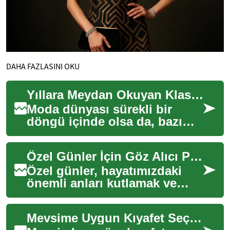
DAHA FAZLASINI OKU
Yıllara Meydan Okuyan Klasik Giyim Parçaları
Moda dünyası sürekli bir
döngü içinde olsa da, bazı
giyim parçaları zamanın
ötesinde bir çekiciliğe
Özel Günler İçin Göz Alıcı Parçalar
sahiptir. Bu klas...
Özel günler, hayatımızdaki
önemli anları kutlamak ve
sevdiklerimizle bir araya
gelmek için eşsiz fırsatlar
Mevsime Uygun Kıyafet Seçimleri Nasıl Yapılır
sunar. Bu ...