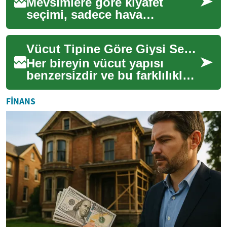
Mevsimlere göre kıyafet
seçimi, sadece hava
koşullarına uyum sağlamakla
kalmaz, aynı zamanda kişisel
Vücut Tipine Göre Giysi Seçimi İpuçları
tarzınızı ve gen...
Her bireyin vücut yapısı
benzersizdir ve bu farklılıklar,
kişisel tarzı ve giyim
tercihlerini belirlemede
FINANS
önemli bir ...