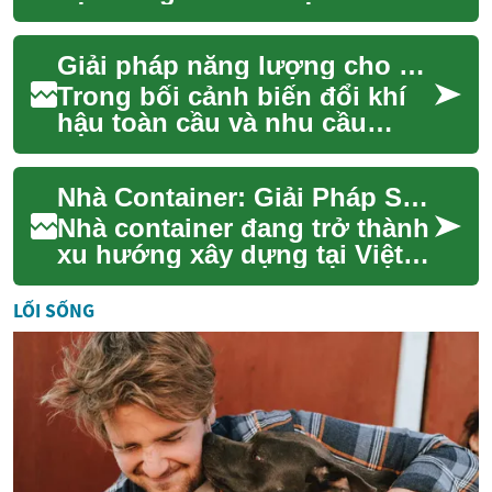
nhu cầu năng lượng ngày
càng tăng, việc chuyển đổi
Giải pháp năng lượng cho một hành tinh xanh hơn
sang các n...
Trong bối cảnh biến đổi khí
hậu toàn cầu và nhu cầu
năng lượng ngày càng tăng,
việc chuyển đổi sang các
Nhà Container: Giải Pháp Sống Hiện Đại, Tiết Kiệm và Xanh
nguồn năng lư...
Nhà container đang trở thành
xu hướng xây dựng tại Việt
Nam nhờ tính linh hoạt, chi
phí thấp và thân thiện môi
LỐI SỐNG
trường...