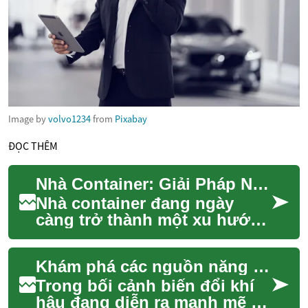
Image by
volvo1234
from
Pixabay
ĐỌC THÊM
Nhà Container: Giải Pháp Nhà Ở Bền Vững và Sáng Tạo
Nhà container đang ngày
càng trở thành một xu hướng
nhà ở độc đáo và bền vững
trên toàn thế giới. Được tạo
Khám phá các nguồn năng lượng sạch cho tương lai bền vững
ra từ nhữn...
Trong bối cảnh biến đổi khí
hậu đang diễn ra mạnh mẽ và