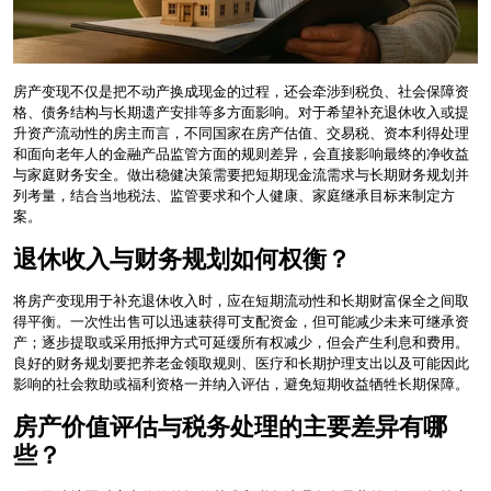
房产变现不仅是把不动产换成现金的过程，还会牵涉到税负、社会保障资
格、债务结构与长期遗产安排等多方面影响。对于希望补充退休收入或提
升资产流动性的房主而言，不同国家在房产估值、交易税、资本利得处理
和面向老年人的金融产品监管方面的规则差异，会直接影响最终的净收益
与家庭财务安全。做出稳健决策需要把短期现金流需求与长期财务规划并
列考量，结合当地税法、监管要求和个人健康、家庭继承目标来制定方
案。
退休收入与财务规划如何权衡？
将房产变现用于补充退休收入时，应在短期流动性和长期财富保全之间取
得平衡。一次性出售可以迅速获得可支配资金，但可能减少未来可继承资
产；逐步提取或采用抵押方式可延缓所有权减少，但会产生利息和费用。
良好的财务规划要把养老金领取规则、医疗和长期护理支出以及可能因此
影响的社会救助或福利资格一并纳入评估，避免短期收益牺牲长期保障。
房产价值评估与税务处理的主要差异有哪
些？