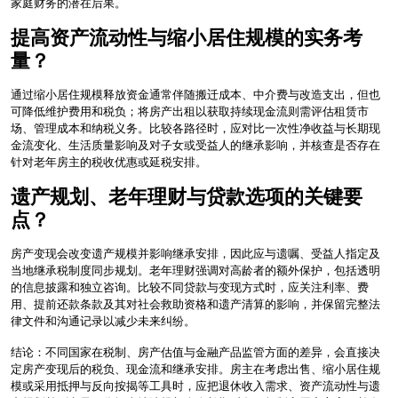
家庭财务的潜在后果。
提高资产流动性与缩小居住规模的实务考
量？
通过缩小居住规模释放资金通常伴随搬迁成本、中介费与改造支出，但也
可降低维护费用和税负；将房产出租以获取持续现金流则需评估租赁市
场、管理成本和纳税义务。比较各路径时，应对比一次性净收益与长期现
金流变化、生活质量影响及对子女或受益人的继承影响，并核查是否存在
针对老年房主的税收优惠或延税安排。
遗产规划、老年理财与贷款选项的关键要
点？
房产变现会改变遗产规模并影响继承安排，因此应与遗嘱、受益人指定及
当地继承税制度同步规划。老年理财强调对高龄者的额外保护，包括透明
的信息披露和独立咨询。比较不同贷款与变现方式时，应关注利率、费
用、提前还款条款及其对社会救助资格和遗产清算的影响，并保留完整法
律文件和沟通记录以减少未来纠纷。
结论：不同国家在税制、房产估值与金融产品监管方面的差异，会直接决
定房产变现后的税负、现金流和继承安排。房主在考虑出售、缩小居住规
模或采用抵押与反向按揭等工具时，应把退休收入需求、资产流动性与遗