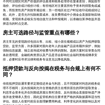
不同司法辖区对房产价值的评估基准和税务处理存在显著差别，例如按市
场价、评估价或计税价计税；有些地区对主要居所给予资本利得豁免或减
免，而投资性房产则按常规征税；另一些地区在过户时征收印花税或转让
税。此外，是否允许扣除购置成本、改良费用或中介佣金会直接影响应纳
税额。变现前务必核实当地估值方法和申报规则，以准确估算净收益并选
择适当的时点交易。
房主可选路径与监管重点有哪些？
房主常见的变现路径包括出售、出租、缩小居住规模或以房产为抵押获取
贷款。监管方面，许多国家对面向老年人的金融产品设有额外保护，例如
强制信息披露、独立咨询或对收费与利率的限制。选择方案时应审查合同
条款透明度、金融机构资质以及产品是否会影响社会福利资格或继承安
排，必要时应寻求法律和税务专业意见以降低风险。
抵押贷款与反向按揭在税务与合规上有何不
同？
传统抵押贷款通常要求定期偿还本金与利息，且不同国家对利息的税务处
理不尽相同；反向按揭则允许合资格的房主在维持居住的同时提取资金，
利息常会资本化并在到期或房屋出售时清偿。反向按揭会直接影响遗产净
值并改变继承人责任，因此监管机构往往要求更严格的风险披露和适当性
评估。借款人在签约前应全面理解费用构成、利率变化的长期影响以及对