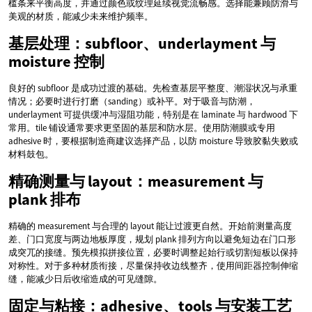
槛条来平衡高度，并通过颜色或纹理延续视觉流畅感。选择能兼顾防滑与
美观的材质，能减少未来维护频率。
基层处理：subfloor、underlayment 与
moisture 控制
良好的 subfloor 是成功过渡的基础。先检查基层平整度、潮湿状况与承重
情况；必要时进行打磨（sanding）或补平。对于吸音与防潮，
underlayment 可提供缓冲与湿阻功能，特别是在 laminate 与 hardwood 下
常用。tile 铺设通常要求更坚固的基层和防水层。使用防潮膜或专用
adhesive 时，要根据制造商建议选择产品，以防 moisture 导致胶黏失败或
材料鼓包。
精确测量与 layout：measurement 与
plank 排布
精确的 measurement 与合理的 layout 能让过渡更自然。开始前测量高度
差、门口宽度与两边地板厚度，规划 plank 排列方向以避免短边在门口形
成突兀的接缝。预先模拟拼接位置，必要时调整起始行或切割短板以保持
对称性。对于多种材质衔接，尽量保持收边线整齐，使用间距器控制伸缩
缝，能减少日后收缩造成的可见缝隙。
固定与粘接：adhesive、tools 与安装工艺