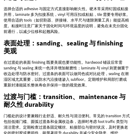
选择合适的 adhesive 与固定方式直接影响耐久性。硬木常采用钉固或粘接
并用，laminate 多为扣接系统，vinyl 可用压扣或粘贴，tile 需要专用砂浆。
使用合适的 tools（如切割器、拼接锤、水平尺与缝隙测量工具）能提高精
度。粘接时注意厂家关于固化时间与环境温度的说明，避免在未充分固化
前通行，以减少位移和起翘风险。
表面处理：sanding、sealing 与 finishing
美观
在过渡处的表面 finishing 既要美观也要功能性。hardwood 铺设后常需
sanding 与 sealing 来统一色泽并增加耐磨性；laminate 与 vinyl 则更侧重于
收边处理与防水密封。过渡条的表面可以做同色或对比处理，sealing 在潮
湿区域尤其重要，以防水汽沿接缝渗入 subfloor。定期维护和局部打磨或
重新封漆能延长整体寿命并保持一致的视觉效果。
过渡与门槛：transition、maintenance 与
耐久性 durability
门槛处的设计要兼顾行走舒适、耐久性与清洁便利。常见的 transition 方式
包括低矮门槛、圆弧过渡条和金属收边条，选择时考虑 foot traffic 类型与
清洁需求。定期检查过渡条固定螺丝、粘接部位与密封状况，及时更换老
化的密封胶或磨损件，能显著提升 durability 并减少安全隐患。维护