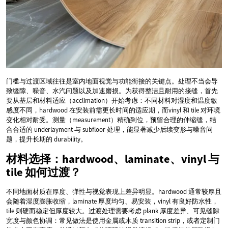
门槛与过渡区域往往是室内地面视觉与功能衔接的关键点。处理不当会导
致缝隙、噪音、水汽问题以及加速磨损。为获得整洁且耐用的接缝，首先
要从基层和材料适应（acclimation）开始考虑：不同材料对湿度和温度敏
感度不同，hardwood 在安装前需更长时间的适应期，而vinyl 和 tile 对环境
变化相对耐受。测量（measurement）精确到位，预留合理的伸缩缝，结
合合适的 underlayment 与 subfloor 处理，能显著减少后续变形与噪音问
题，提升长期的 durability。
材料选择：hardwood、laminate、vinyl 与
tile 如何过渡？
不同地面材质在厚度、弹性与视觉表现上差异明显。hardwood 通常较厚且
会随着湿度膨胀收缩，laminate 厚度均匀、易安装，vinyl 有良好防水性，
tile 则硬而稳定但厚度较大。过渡处理需要考虑 plank 厚度差异、可见缝隙
宽度与颜色协调：常见做法是使用金属或木质 transition strip，或者定制门