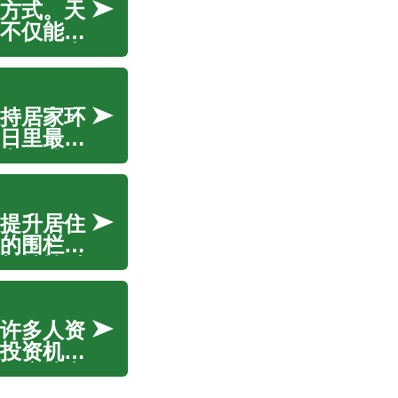
方式。天
不仅能提
氛围。本
理的科学
持居家环
日里最关
中，我们
优化空气
提升居住
的围栏需
料特性以
著增强您
许多人资
投资机
际房地产
房者提供