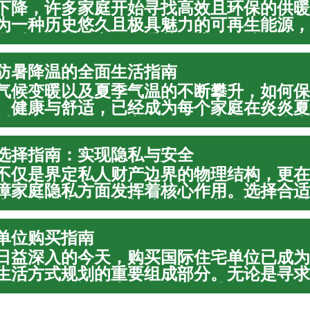
下降，许多家庭开始寻找高效且环保的供暖
为一种历史悠久且极具魅力的可再生能源，
温暖，还能在寒冷的季节里营造独特的居家
深入探讨不同类型木材的选择标准、干燥处
防暑降温的全面生活指南
高效的存...
气候变暖以及夏季气温的不断攀升，如何保
、健康与舒适，已经成为每个家庭在炎炎夏
话题之一。在本篇详尽的居家防暑降温指南
度解析如何通过科学合理地调节室内温度、
选择指南：实现隐私与安全
室内湿度...
不仅是界定私人财产边界的物理结构，更在
障家庭隐私方面发挥着核心作用。选择合适
虑多种因素，包括其功能性、美学设计、材
护需求。一个精心规划和安装的围栏能够显
单位购买指南
，为您的...
日益深入的今天，购买国际住宅单位已成为
生活方式规划的重要组成部分。无论是寻求
海外居住，还是为子女教育做准备，了解国
特之处至关重要。本文旨在为潜在的国际购