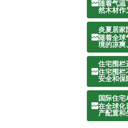
随着气温
然木材作
供持久的
文将为您
炎夏居家
重要性以及
随着全球
境的凉爽
注的核心
将为您深
住宅围栏
流通、控制
住宅围栏
安全和保
要综合考
及长期维
国际住宅
的居住体验
在全球化
产配置和
会、规划
市场的独