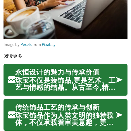
Image by
Pexels
from
Pixabay
阅读更多
永恒设计的魅力与传承价值
珠宝不仅是装饰品,更是艺术、工
艺与情感的结晶。从古至今,精美
的珠宝作品承载着文化传承、个
人品味和家族记忆。无论是镶嵌
传统饰品工艺的传承与创新
珍贵宝石的戒指,还是手工雕琢的
金属饰品,每一件作品都凝聚着设
珠宝饰品作为人类文明的独特载
计师的匠心与工匠的技艺。在当
体，不仅承载着审美意趣，更蕴
代时尚语境中,珠宝已超越单纯
含着深厚的文化底蕴和精湛的工