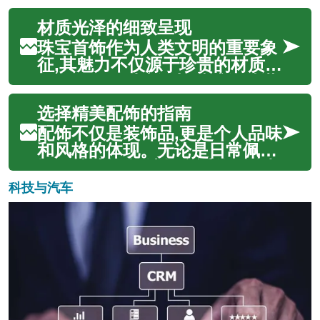
的...
艺智慧。从古老的部落图腾到现
材质光泽的细致呈现
代的时尚宣言，每一件饰品都讲
述着一个关于材料、技术和创意
珠宝首饰作为人类文明的重要象
的故事。在当今时代，传统饰品
征,其魅力不仅源于珍贵的材质,
工艺正面临着前所未有的机遇与
更在于工匠对光泽与质感的精湛
挑战，如何...
把控。从宝石的天然光彩到金属
选择精美配饰的指南
的细腻抛光,每一件作品都凝聚着
对美的追求与技艺的传承。本文
配饰不仅是装饰品,更是个人品味
将深入探讨珠宝制作中材质光泽
和风格的体现。无论是日常佩戴
的呈现方式,揭示工艺、设计与美
还是特殊场合,选择合适的配饰都
学如...
能为整体造型增添亮点。从宝石
科技与汽车
的种类到金属材质的选择,从设计
风格到工艺细节,每一个环节都值
得仔细考量。本文将为您详细介
绍如何挑选适合自己的精美配
饰,...