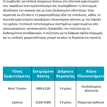
Οι συμβουλές για επιλογή σύγχρονων λύσεων στα οδοντικά εμφυτεύματα
που ταιριάζουν στον προϋπολογισμό σας περιλαμβάνουν τη λεπτομερή
αξιολόγηση των αναγκών σας με έναν εξειδικευμένο οδοντίατρο. Είναι
σημαντικό να εξετάσετε τη μακροπρόθεσμη αξία της επένδυσης, καθώς τα
ποιοτικά εμφυτεύματα προσφέρουν εξοικονόμηση κόστους με την πάροδο
του χρόνου. Η επιλογή πιστοποιημένων συστημάτων εμφυτευμάτων από
αναγνωρισμένους κατασκευαστές εξασφαλίζει την ποιότητα και τη
διαθεσιμότητα ανταλλακτικών. Η συζήτηση για τα διάφορα σχέδια πληρωμής
και τις επιλογές χρηματοδότησης μπορεί να κάνει τη θεραπεία πιο προσιτή.
Τύπος
Εκτιμώμενο
Διάρκεια
Κύρια
Εμφυτεύματος
Κόστος
Θεραπείας
Πλεονεκτήματα
Αποδεδειγμένη
Μονό Τιτανίου
€800-€1200
3-6 μήνες
αξιοπιστία
Ζιρκόνιο
€1200-€1800
3-6 μήνες
Εξαιρετική αισθητική