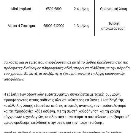
Mini Implant
€500-€800
2-4 μήνες
Οικονομική λύση
Πλήρης
All-on-4 Σύστημα
€8000-€12000
1-3 μήνες
αποκατάσταση
Τα κόστη και οι τιμές που αναφέρονται σε αυτό το άρθρο βασίζονται στις πιο
πρόσφατες διαθέσιμες πληροφορίες αλλά μπορεί να αλλάξουν με την πάροδο
του χρόνου. Συνιστάται ανεξάρτητη έρευνα πριν από τη λήψη οικονομικών
αποφάσεων.
Η εξέλιξη των οδοντικών εμφυτευμάτων συνεχίζεται με ταχείς ρυθμούς,
προσφέροντας στους ασθενείς όλο και καλύτερες επιλογές. Η επιλογή της
κατάλληλης λύσης εξαρτάται από τις ατομικές ανάγκες, τον προϋπολογισμό
και τις προσδοκίες κάθε ασθενή. Με τη σωστή καθοδήγηση και τη χρήση
σύγχρονων τεχνολογιών, τα οδοντικά εμφυτεύματα αποτελούν μια εξαιρετική
μακροπρόθεσμη επένδυση στην υγεία και την ποιότητα ζωής.
Αυτό το άρθρο έχει ενημερωτικό χαρακτήρα και δεν πρέπει να θεωρείται