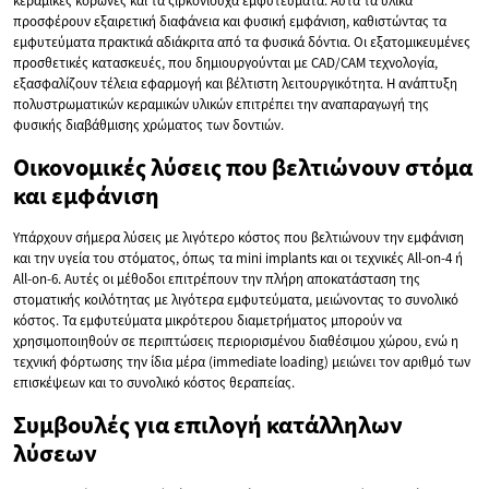
κεραμικές κορώνες και τα ζιρκονιούχα εμφυτεύματα. Αυτά τα υλικά
προσφέρουν εξαιρετική διαφάνεια και φυσική εμφάνιση, καθιστώντας τα
εμφυτεύματα πρακτικά αδιάκριτα από τα φυσικά δόντια. Οι εξατομικευμένες
προσθετικές κατασκευές, που δημιουργούνται με CAD/CAM τεχνολογία,
εξασφαλίζουν τέλεια εφαρμογή και βέλτιστη λειτουργικότητα. Η ανάπτυξη
πολυστρωματικών κεραμικών υλικών επιτρέπει την αναπαραγωγή της
φυσικής διαβάθμισης χρώματος των δοντιών.
Οικονομικές λύσεις που βελτιώνουν στόμα
και εμφάνιση
Υπάρχουν σήμερα λύσεις με λιγότερο κόστος που βελτιώνουν την εμφάνιση
και την υγεία του στόματος, όπως τα mini implants και οι τεχνικές All-on-4 ή
All-on-6. Αυτές οι μέθοδοι επιτρέπουν την πλήρη αποκατάσταση της
στοματικής κοιλότητας με λιγότερα εμφυτεύματα, μειώνοντας το συνολικό
κόστος. Τα εμφυτεύματα μικρότερου διαμετρήματος μπορούν να
χρησιμοποιηθούν σε περιπτώσεις περιορισμένου διαθέσιμου χώρου, ενώ η
τεχνική φόρτωσης την ίδια μέρα (immediate loading) μειώνει τον αριθμό των
επισκέψεων και το συνολικό κόστος θεραπείας.
Συμβουλές για επιλογή κατάλληλων
λύσεων