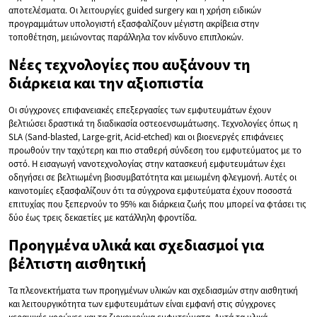
αποτελέσματα. Οι λειτουργίες guided surgery και η χρήση ειδικών
προγραμμάτων υπολογιστή εξασφαλίζουν μέγιστη ακρίβεια στην
τοποθέτηση, μειώνοντας παράλληλα τον κίνδυνο επιπλοκών.
Νέες τεχνολογίες που αυξάνουν τη
διάρκεια και την αξιοπιστία
Οι σύγχρονες επιφανειακές επεξεργασίες των εμφυτευμάτων έχουν
βελτιώσει δραστικά τη διαδικασία οστεοενσωμάτωσης. Τεχνολογίες όπως η
SLA (Sand-blasted, Large-grit, Acid-etched) και οι βιοενεργές επιφάνειες
προωθούν την ταχύτερη και πιο σταθερή σύνδεση του εμφυτεύματος με το
οστό. Η εισαγωγή νανοτεχνολογίας στην κατασκευή εμφυτευμάτων έχει
οδηγήσει σε βελτιωμένη βιοσυμβατότητα και μειωμένη φλεγμονή. Αυτές οι
καινοτομίες εξασφαλίζουν ότι τα σύγχρονα εμφυτεύματα έχουν ποσοστά
επιτυχίας που ξεπερνούν το 95% και διάρκεια ζωής που μπορεί να φτάσει τις
δύο έως τρεις δεκαετίες με κατάλληλη φροντίδα.
Προηγμένα υλικά και σχεδιασμοί για
βέλτιστη αισθητική
Τα πλεονεκτήματα των προηγμένων υλικών και σχεδιασμών στην αισθητική
και λειτουργικότητα των εμφυτευμάτων είναι εμφανή στις σύγχρονες