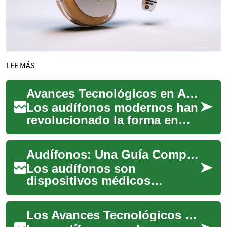
LEE MÁS
Avances Tecnológicos en Audífonos: Una Guía Completa para Mejorar tu Audición
Los audífonos modernos han
revolucionado la forma en
que las personas con pérdida
auditiva experimentan el
Audífonos: Una Guía Completa para Mejorar tu Audición
mundo. Est...
Los audífonos son
dispositivos médicos
diseñados para ayudar a las
personas con pérdida
Los Avances Tecnológicos en Audífonos Modernos: Una Guía Completa
auditiva a mejorar su