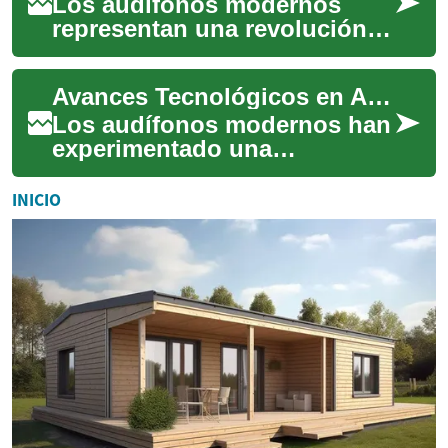
capacid...
Los audífonos modernos
representan una revolución
en la tecnología de asistencia
auditiva, combinando
Avances Tecnológicos en Audífonos: Una Guía Completa
innovación digi...
Los audífonos modernos han
experimentado una
transformación
revolucionaria gracias a la
INICIO
tecnología digital y la conec...