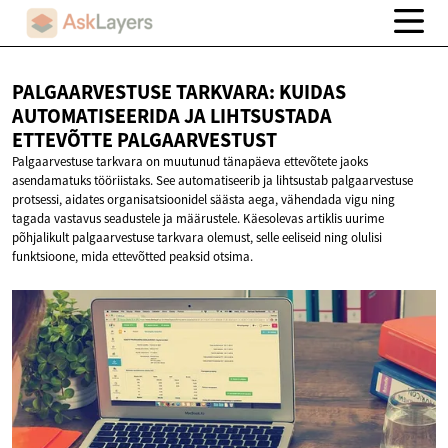
PALGAARVESTUSE TARKVARA: KUIDAS
AUTOMATISEERIDA JA LIHTSUSTADA
ETTEVÕTTE PALGAARVESTUST
Palgaarvestuse tarkvara on muutunud tänapäeva ettevõtete jaoks
asendamatuks tööriistaks. See automatiseerib ja lihtsustab palgaarvestuse
protsessi, aidates organisatsioonidel säästa aega, vähendada vigu ning
tagada vastavus seadustele ja määrustele. Käesolevas artiklis uurime
põhjalikult palgaarvestuse tarkvara olemust, selle eeliseid ning olulisi
funktsioone, mida ettevõtted peaksid otsima.