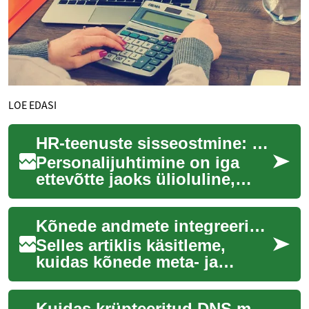
LOE EDASI
HR-teenuste sisseostmine: Kaasaegne lahendus ettevõtete personalijuhtimiseks
Personalijuhtimine on iga
ettevõtte jaoks ülioluline,
kuid sageli ka keeruline ja
ajamahukas valdkond. Üha
Kõnede andmete integreerimine CRM-i: andmevood ja sünkroniseerimine
enam organ...
Selles artiklis käsitleme,
kuidas kõnede meta- ja
sisulised andmed liita CRM-
süsteemiga, et parandada
Kuidas krüpteeritud DNS muudab internetiühenduse juhtimist