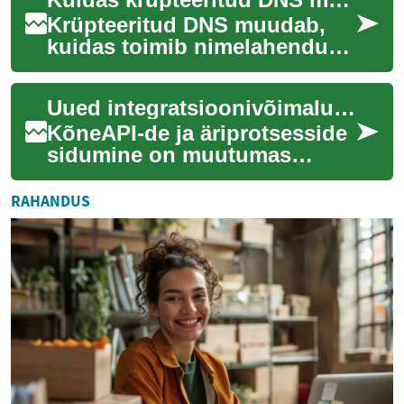
kliendisuhtlust...
Krüpteeritud DNS muudab,
kuidas toimib nimelahendus
ja milliseid andmeid
teenusepakkujad näevad. Kas
Uued integratsioonivõimalused: kõneAPIde ühendamine äriprotsessidega
see kaitseb priv...
KõneAPI-de ja äriprotsesside
sidumine on muutumas
oluliseks vahendiks
organisatsioonidele, kes
RAHANDUS
soovivad parandada kli...