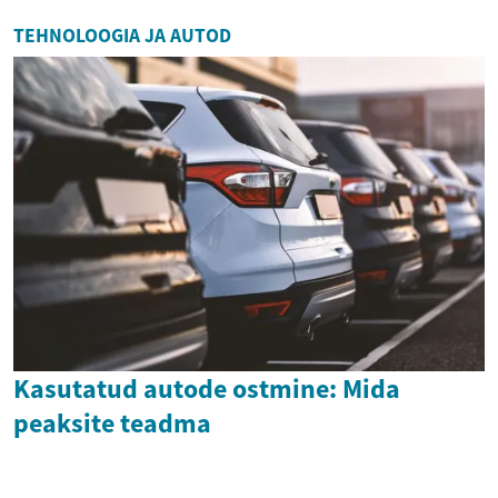
TEHNOLOOGIA JA AUTOD
Kasutatud autode ostmine: Mida
peaksite teadma