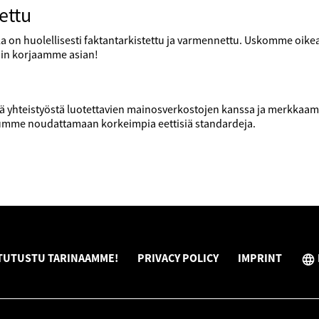
ettu
a on huolellisesti faktantarkistettu ja varmennettu. Uskomme oikean
niin korjaamme asian!
yhteistyöstä luotettavien mainosverkostojen kanssa ja merkkaamm
dumme noudattamaan korkeimpia eettisiä standardeja.
TUTUSTU TARINAAMME!
PRIVACY POLICY
IMPRINT