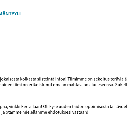
MÄNTYYLI
aisesta kolkasta siisteintä infoa! Tiimimme on sekoitus teräviä äly
 Jokainen tiimi on erikoistunut omaan mahtavaan alueeseensa. Sukel
 vinkki kerrallaan! Oli kyse uuden taidon oppimisesta tai täydelli
i, ja otamme mielellämme ehdotuksesi vastaan!