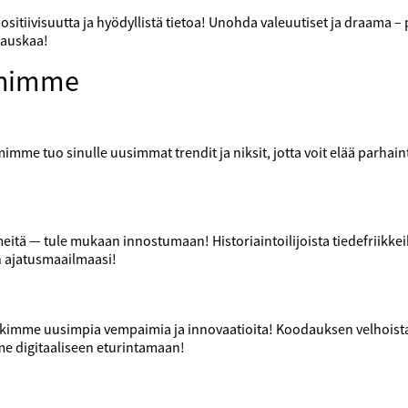
sitiivisuutta ja hyödyllistä tietoa! Unohda valeuutiset ja draama –
hauskaa!
ihimme
mme tuo sinulle uusimmat trendit ja niksit, jotta voit elää parhain
itä — tule mukaan innostumaan! Historiaintoilijoista tiedefriikke
n ajatusmaailmaasi!
utkimme uusimpia vempaimia ja innovaatioita! Koodauksen velhoista
me digitaaliseen eturintamaan!