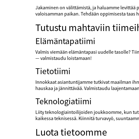
Jakaminen on välittämistä, ja haluamme levittää po
valoisamman paikan. Tehdään oppimisesta taas 
Tutustu mahtaviin tiime
Elämäntapatiimi
Valmis viemään elämäntapasi uudelle tasolle? Tiimi
— valmistaudu loistamaan!
Tietotiimi
Innokkaat asiantuntijamme tutkivat maailman ihme
hauskaa ja jännittävää. Valmistaudu laajentamaa
Teknologiatiimi
Liity teknologiaintoilijoiden joukkoomme, kun t
kaikessa teknisessä. Kiinnitä turvavyö, suuntaam
Luota tietoomme