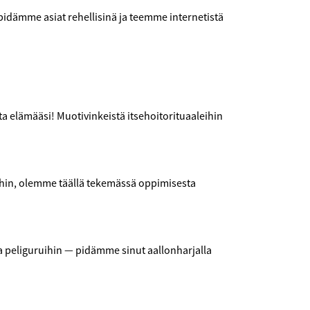
 pidämme asiat rehellisinä ja teemme internetistä
ta elämääsi! Muotivinkeistä itsehoitorituaaleihin
ihin, olemme täällä tekemässä oppimisesta
 peliguruihin — pidämme sinut aallonharjalla