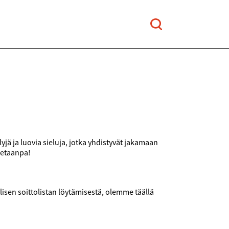
jä ja luovia sieluja, jotka yhdistyvät jakamaan
letaanpa!
sen soittolistan löytämisestä, olemme täällä