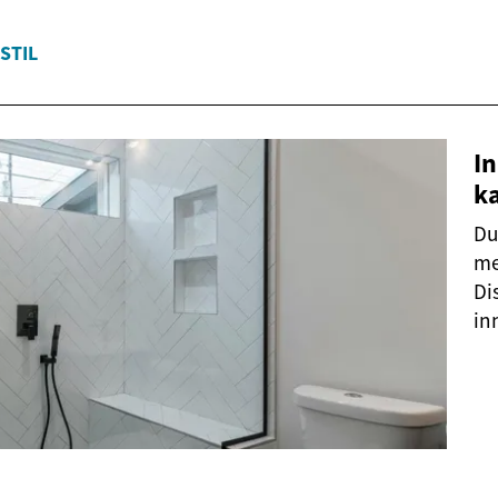
STIL
In
k
Du
me
Di
in