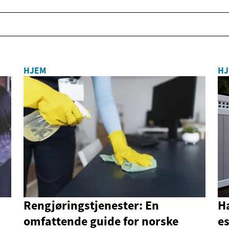
HJEM
HJ
Rengjøringstjenester: En
Ha
omfattende guide for norske
es