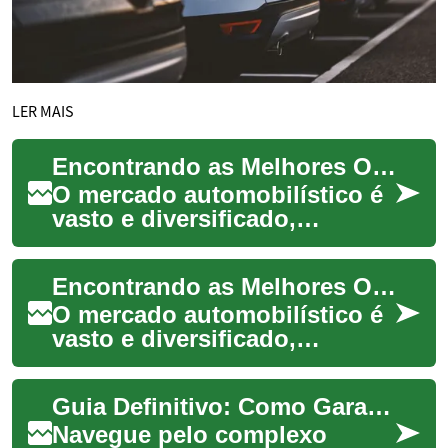
LER MAIS
Encontrando as Melhores Ofertas de Carros: Guia Completo
O mercado automobilístico é
vasto e diversificado,
oferecendo uma ampla gama
de opções para compradores
Encontrando as Melhores Ofertas de Carros: Um Guia Completo
em busca do v...
O mercado automobilístico é
vasto e diversificado,
oferecendo uma ampla gama
de opções para quem busca
Guia Definitivo: Como Garantir o Melhor Negócio na Compra do Seu Carro
o veículo idea...
Navegue pelo complexo