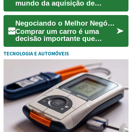
mundo da aquisição de
veículos com confiança.
Descubra estratégias eficazes
Negociando o Melhor Negócio em Carros: Um Guia Completo
para encontrar as o...
Comprar um carro é uma
decisão importante que
requer cuidado e
planejamento. Seja você um
TECNOLOGIA E AUTOMÓVEIS
comprador de primeira
viage...