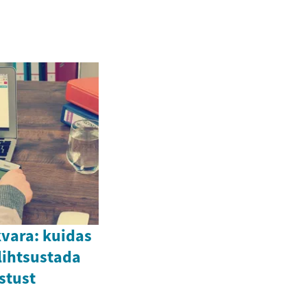
kvara: kuidas
lihtsustada
stust