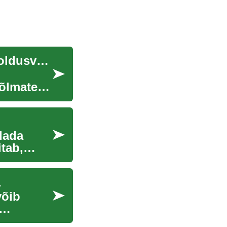
Õiguslikud ja finantsnõuded eluaseme- ning hooldusvalikute planeerimisel
hõlmates
dada
itab,
a
võib