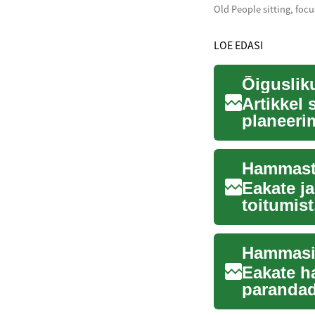
Old People sitting, foc
LOE EDASI
Artikkel 
planeerim
rahastami
Hammaste
Eakate j
toitumist
kuidas de
Hammasim
Eakate h
parandad
kaasneva