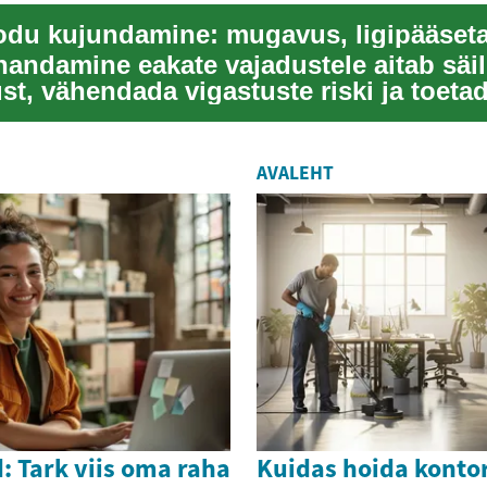
andamine eakate vajadustele aitab säil
st, vähendada vigastuste riski ja toetad
.
AVALEHT
: Tark viis oma raha
Kuidas hoida konto