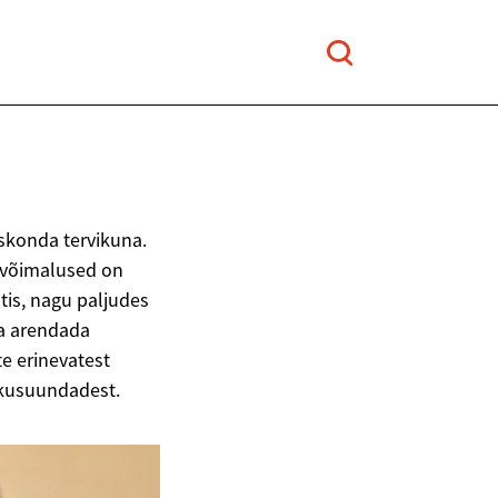
skonda tervikuna.
d võimalused on
tis, nagu paljudes
ja arendada
e erinevatest
ikusuundadest.