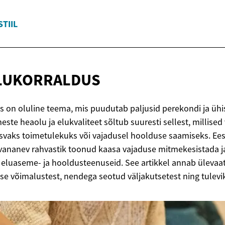
STIIL
LUKORRALDUS
s on oluline teema, mis puudutab paljusid perekondi ja ühi
ste heaolu ja elukvaliteet sõltub suuresti sellest, millise
isvaks toimetulekuks või vajadusel hoolduse saamiseks. Ees
on vananev rahvastik toonud kaasa vajaduse mitmekesistada 
eluaseme- ja hooldusteenuseid. See artikkel annab ülevaat
se võimalustest, nendega seotud väljakutsetest ning tulev