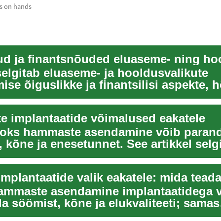
us on hands
selgitab eluaseme- ja hooldusvalikute
ise õiguslikke ja finantsilisi aspekte, 
st,...
 implantaatide võimalused eakatele
aoks hammaste asendamine võib paran
, kõne ja enesetunnet. See artikkel selg
ntal ...
plantaatide valik eakatele: mida tead
ammaste asendamine implantaatidega 
a söömist, kõne ja elukvaliteeti; samas
d protseduuri...