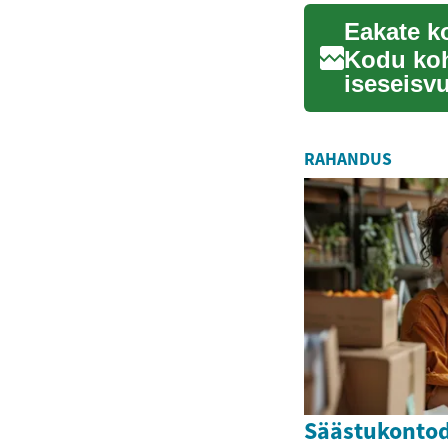
Kodu koh
iseseisvu
heaolu...
RAHANDUS
Säästukontod