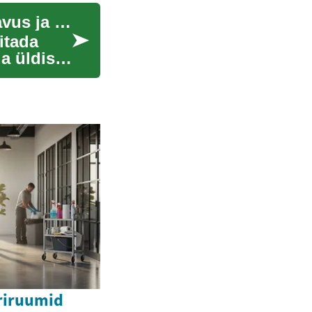
Eakate kodu kujundamine: mugavus, ligipääsetavus ja ohutus
itada
a üldist
riruumid