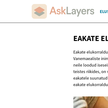
ELU
EAKATE
E
Eakate elukorraldu
Vanemaealiste inime
neile loodud isese
teistes riikides, 
eakatele suunatud 
eakate elukorraldu